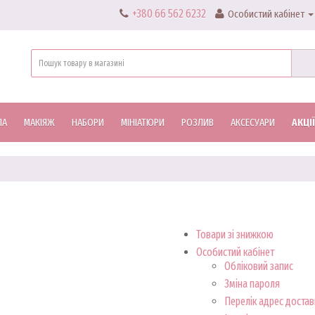
+380 66 562 6232
Особистий кабінет
ЛА
МАКІЯЖ
НАБОРИ
МІНІАТЮРИ
РОЗЛИВ
АКСЕСУАРИ
АКЦІЇ
Товари зі знижкою
Особистий кабінет
Обліковий запис
Зміна пароля
Перелік адрес достав