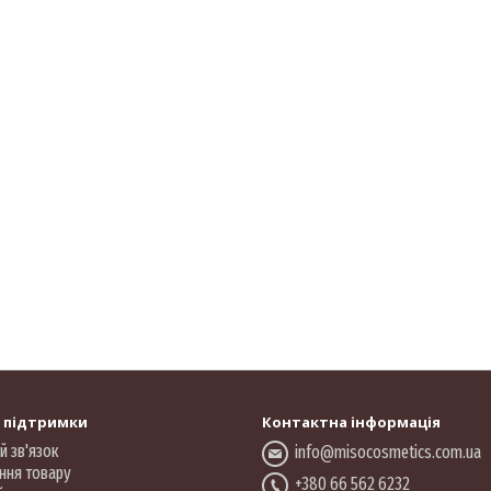
 підтримки
Контактна інформація
й зв'язок
info@misocosmetics.com.ua
ння товару
+380 66 562 6232