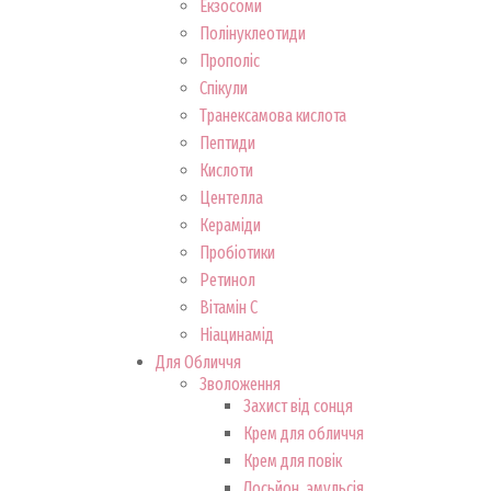
Екзосоми
Полінуклеотиди
Прополіс
Спікули
Транексамова кислота
Пептиди
Кислоти
Центелла
Кераміди
Пробіотики
Ретинол
Вітамін С
Ніацинамід
Для Обличчя
Зволоження
Захист від сонця
Крем для обличчя
Крем для повік
Лосьйон, эмульсія