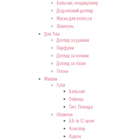
Бальзам, кондиціонер
Додатковий догляд
Маска для волосся
Шампунь
Для Тіла
Догляд за руками
Парфуми
Догляд за ногами
Догляд за тілом
Гігієна
Макіяж
Губи
Бальзам
Олівець
Тінт, Помада
Обличчя
ББ та СС крем
Консілер
Кушон