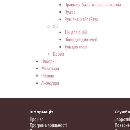
Праймер, база, тональна основа
Пудра
Рум'яна, хайлайтер
Очі
Тіні для очей
Підводка для очей
Туш для очей
Брови
Набори
Мініатюри
Розлив
Аксесуари
Інформація
Служба
Про нас
Зворотні
Програма лояльності
Поверне