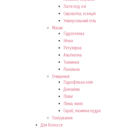
Патчі под очі
Сироватка, есенція
Універсальний гель
Маски
Гідрогелева
Нічна
Регулярна
Альгінатна
Тканинна
Локальна
Очищення
Гідрофільна олія
Демакіяж
Пілінг
Пінка, мило
Скраб, ензимна пудра
Тонізування
Для Волосся