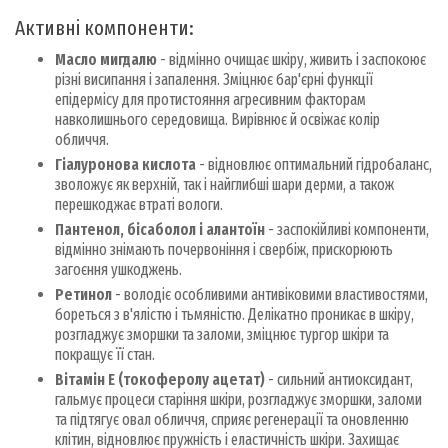
Активні компоненти:
Масло мигдалю
- відмінно очищає шкіру, живить і заспокоює
різні висипання і запалення. Зміцнює бар'єрні функції
епідермісу для протистояння агресивним факторам
навколишнього середовища. Вирівнює й освіжає колір
обличчя.
Гіалуронова кислота
- відновлює оптимальний гідробаланс,
зволожує як верхній, так і найглибші шари дерми, а також
перешкоджає втраті вологи.
Пантенол, бісаболол і алантоїн
- заспокійливі компоненти,
відмінно знімають почервоніння і свербіж, прискорюють
загоєння ушкоджень.
Ретинол
- володіє особливими антивіковими властивостями,
бореться з в'ялістю і тьмяністю. Делікатно проникає в шкіру,
розгладжує зморшки та заломи, зміцнює тургор шкіри та
покращує її стан.
Вітамін Е (токоферолу ацетат)
- сильний антиоксидант,
гальмує процеси старіння шкіри, розгладжує зморшки, заломи
та підтягує овал обличчя, сприяє регенерації та оновленню
клітин, відновлює пружність і еластичність шкіри. Захищає