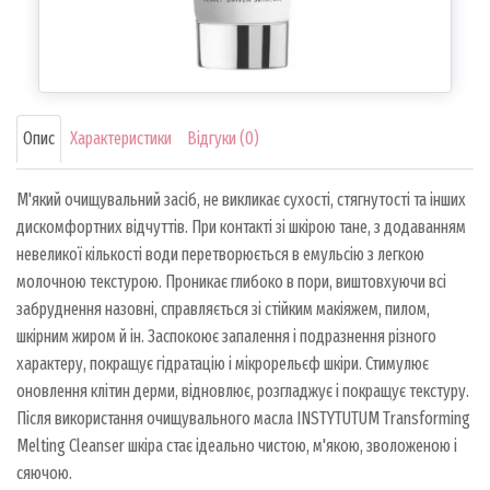
Опис
Характеристики
Відгуки (0)
М'який очищувальний засіб, не викликає сухості, стягнутості та інших
дискомфортних відчуттів. При контакті зі шкірою тане, з додаванням
невеликої кількості води перетворюється в емульсію з легкою
молочною текстурою. Проникає глибоко в пори, виштовхуючи всі
забруднення назовні, справляється зі стійким макіяжем, пилом,
шкірним жиром й ін. Заспокоює запалення і подразнення різного
характеру, покращує гідратацію і мікрорельєф шкіри. Стимулює
оновлення клітин дерми, відновлює, розгладжує і покращує текстуру.
Після використання очищувального масла INSTYTUTUM Transforming
Melting Cleanser шкіра стає ідеально чистою, м'якою, зволоженою і
сяючою.