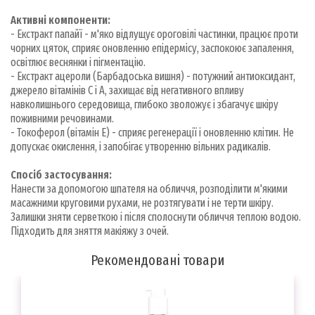
Активні компоненти:
- Екстракт папайї - м'яко відлущує ороговілі частинки, працює проти
чорних цяток, сприяє оновленню епідермісу, заспокоює запалення,
освітлює веснянки і пігментацію.
- Екстракт ацероли (Барбадоська вишня) - потужний антиоксидант,
джерело вітамінів С і А, захищає від негативного впливу
навколишнього середовища, глибоко зволожує і збагачує шкіру
поживними речовинами.
- Токоферол (вітамін Е) - сприяє регенерації і оновленню клітин. Не
допускає окислення, і запобігає утворенню вільних радикалів.
Спосіб застосування:
Нанести за допомогою шпателя на обличчя, розподілити м'якими
масажними круговими рухами, не розтягувати і не терти шкіру.
Залишки зняти серветкою і після сполоснути обличчя теплою водою.
Підходить для зняття макіяжу з очей.
Рекомендовані товари