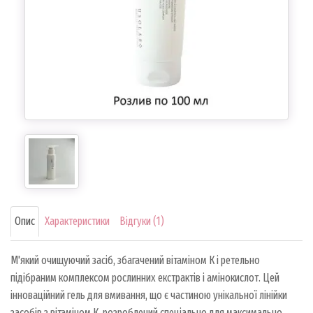
Опис
Характеристики
Відгуки (1)
М'який очищуючий засіб, збагачений вітаміном К і ретельно
підібраним комплексом рослинних екстрактів і амінокислот. Цей
інноваційний гель для вмивання, що є частиною унікальної лінійки
засобів з вітаміном К, розроблений спеціально для максимально