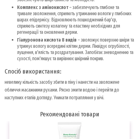
Комплекс з амінокислот
– забезпечують глибоке та
тривале зволоження, сприяють утриманню вологи у глибоких
шарах епідермісу. Відновлюють пошкоджений бар'єр,
сприяють синтезу колагену та еластину необхідних для
регенерації та оновлення дерми.
Гіалуронова кислота 8 видів
– зволожує поверхню шкіри та
утримує вологу всередині клітин дерми. Ліквідує огрубілості,
лущення, в'ялість та роздратування. Запобігає зневодненню та
сухості, пом'якшує та вирівнює шкірний покрив.
Спосіб використання:
невелику кількість засобу збити в піну і нанести на зволожене
обличчя масажними рухами. Рясно змити водою і перейти до
наступних етапів догляду. Уникати потрапляння у вічі.
Рекомендовані товари