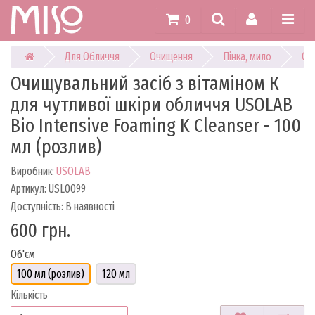
0
Для Обличчя
Очищення
Пінка, мило
Очи
Очищувальний засіб з вітаміном К
для чутливої шкіри обличчя USOLAB
Bio Intensive Foaming K Cleanser - 100
мл (розлив)
Виробник:
USOLAB
Артикул: USL0099
Доступність: В наявності
600 грн.
Об'єм
100 мл (розлив)
120 мл
Кількість