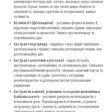
капіляропротекторну дію, загоює, зволожує, купує запальні
процеси. Усуває тьмяне та сіре світло шкіри обличчя та
набряклість, зменшує еритеми та почервоніння, знижує
чутливість.
Вітамін К1 (фітонадіон)
– рослинна форма вітаміну К,
відновлює ендотелій капілярів, зміцнює судини, прискорює
обмін речовин та кровообіг. Чинить протизапальну та
освітлювальну дію.
Екстракт портулаку
- підвищує тонус шкіри, прискорює
загоєння ранок і тріщин, стимулює регенерацію тканин, має
детоксикаційну дію.
Екстракт центелли азіатської
- надає потужну
протизапальну, заспокійливу та загоювальну дію. Стимулює
внутрішньоклітинний кровообіг, зміцнює захисний бар'єр та
стінки капілярів та судин. Центелла є потужним
антиоксидантом та допомагає протистояти вільним
радикалам.
Екстракти камелії, ромашки та кореня шоломника
байкальського
– рослинні джерела антиоксидантів з
інтенсивною дією. Перешкоджають в'яненню, усувають
нездорову сірість і тьмяність, набряклість і почервоніння.
Забезпечують шкірі свіжість та молодість.