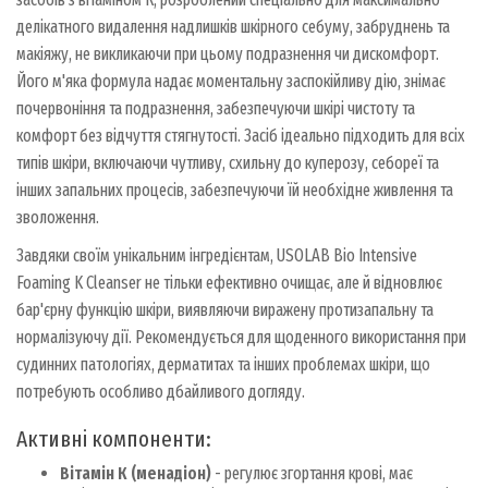
делікатного видалення надлишків шкірного себуму, забруднень та
макіяжу, не викликаючи при цьому подразнення чи дискомфорт.
Його м'яка формула надає моментальну заспокійливу дію, знімає
почервоніння та подразнення, забезпечуючи шкірі чистоту та
комфорт без відчуття стягнутості. Засіб ідеально підходить для всіх
типів шкіри, включаючи чутливу, схильну до куперозу, себореї та
інших запальних процесів, забезпечуючи їй необхідне живлення та
зволоження.
Завдяки своїм унікальним інгредієнтам, USOLAB Bio Intensive
Foaming K Cleanser не тільки ефективно очищає, але й відновлює
бар'єрну функцію шкіри, виявляючи виражену протизапальну та
нормалізуючу дії. Рекомендується для щоденного використання при
судинних патологіях, дерматитах та інших проблемах шкіри, що
потребують особливо дбайливого догляду.
Активні компоненти:
Вітамін К (менадіон)
- регулює згортання крові, має