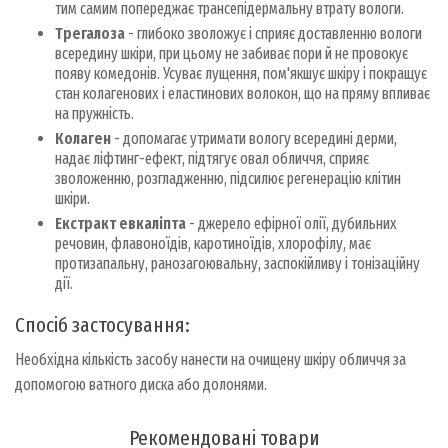
тим самим попереджає трансепідермальну втрату вологи.
Трегалоза
- глибоко зволожує і сприяє доставленню вологи
всередину шкіри, при цьому не забиває пори й не провокує
появу комедонів. Усуває лущення, пом'якшує шкіру і покращує
стан колагенових і еластинових волокон, що на пряму впливає
на пружність.
Колаген
- допомагає утримати вологу всередині дерми,
надає ліфтинг-ефект, підтягує овал обличчя, сприяє
зволоженню, розгладженню, підсилює регенерацію клітин
шкіри.
Екстракт евкаліпта
- джерело ефірної олії, дубильних
речовин, флавоноїдів, каротиноїдів, хлорофілу, має
протизапальну, ранозагоювальну, заспокійливу і тонізаційну
дії.
Спосіб застосування:
Необхідна кількість засобу нанести на очищену шкіру обличчя за
допомогою ватного диска або долонями.
Рекомендовані товари