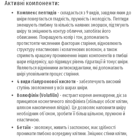
Активні компоненти:
Комплекс пептидів
- складається з 9 видів, завдяки яким до
шкіри повертається гладкість, пружність і молодість. Пептиди
зменшують глибину та кількість наявних зморшок, підтягують
шкіру та зміцнюють контур обличчя, запобігає його
обвисанню. Покращують колір і тон, допомагають
протистояти численним факторам старіння, відновлюють
структуру еластинових і колагенових волокон, а також
сприяють кращому проникненню інших компонентів в глибші
шари епідермісу, що підвищує рівень гідратації й тонус шкіри.
Являються відмінними антиоксидантами, які допомагають
шкірі уповільнити процес старіння.
4 види гіалуронової кислоти
- забезпечують високий
ступінь зволоження у всіх шарах шкіри.
Волюфілін (Volufilin)
- екстракт кореня анемаррени, діє за
принципом косметичного ліпофілінга (збільшує обсяг клітин,
шляхом накопичення ліпідів). Це дозволяє наповнити шкіру
необхідним об’ємом, зробити її більш щільною, пружною й
еластичною.
Бетаїн
- зволожує, живить і заспокоює, має здібності
проникати глибоко всередину клітини. Зміцнює стінки клітин,