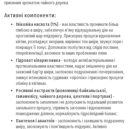
приємним ароматом чайного дерева.
Активні компоненти:
Гліколіва кислота (1%)
- має властивість проникати більш
глибоко в шкіру, забезпечує м'яку відлущувальну дію на
ороговілий шар епідермісу. Прискорює процеси відновлення
клітин, розгладжує зморшки, вирівнює тон шкіри, звужує пори і
покращує її тонус. Допомагає позбутися від слідів постакне,
гіперпігментації, веснянок та інших проблемних плям.
Гідролат кіпарисовика
- володіє антибактеріальними і
протизапальними властивостями, надає зміцнюючу дію на
захисний бар'єр шкіри, заспокоює подразнення і почервоніння,
знижує інтенсивність судинних «зірочок» і прискорює процеси
обміну в клітинах.
Рослинні екстракти (шоломниці байкальської,
гамамелісу, чайного дерева, центели і портулак)
-
заспокоюють запалення і не допускають подальший розвиток
запального процесу, сприяють загоєнню і відновленню
пошкоджених ділянок, нормалізують гідроліпідний баланс.
Пантенол і алантоїн
- заспокоюють і захищають подразнену
шкіру, зволожують і пом'якшують епідерміс. Активно