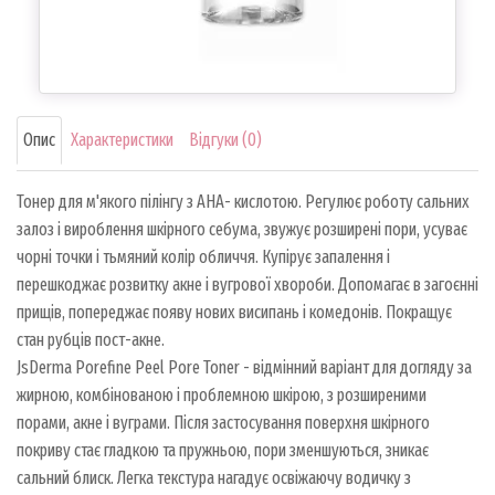
Опис
Характеристики
Відгуки (0)
Тонер для м'якого пілінгу з AHA- кислотою. Регулює роботу сальних
залоз і вироблення шкірного себума, звужує розширені пори, усуває
чорні точки і тьмяний колір обличчя. Купірує запалення і
перешкоджає розвитку акне і вугрової хвороби. Допомагає в загоєнні
прищів, попереджає появу нових висипань і комедонів. Покращує
стан рубців пост-акне.
JsDerma Porefine Peel Pore Toner - відмінний варіант для догляду за
жирною, комбінованою і проблемною шкірою, з розширеними
порами, акне і вуграми. Після застосування поверхня шкірного
покриву стає гладкою та пружньою, пори зменшуються, зникає
сальний блиск. Легка текстура нагадує освіжаючу водичку з