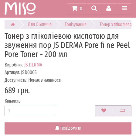
0
Для Обличчя
Тонізування
Тонер з гліколіевою
Тонер з гліколіевою кислотою для
звуження пор JS DERMA Pore fi ne Peel
Pore Toner - 200 мл
Виробник:
JS DERMA
Артикул: JSD0005
Доступність: Немає в наявності
689 грн.
Кількість
Повідомити