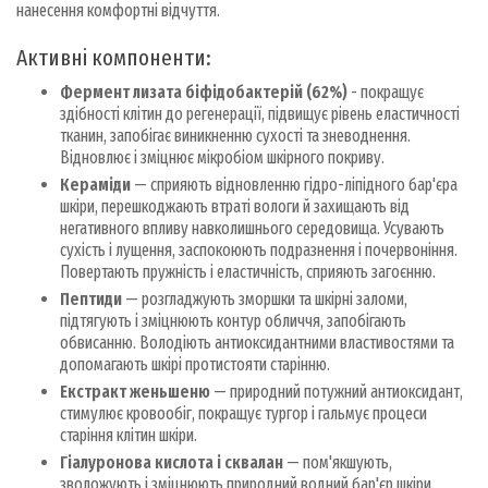
нанесення комфортні відчуття.
Активні компоненти:
Фермент лизата біфідобактерій (62%)
- покращує
здібності клітин до регенерації, підвищує рівень еластичності
тканин, запобігає виникненню сухості та зневоднення.
Відновлює і зміцнює мікробіом шкірного покриву.
Кераміди
— сприяють відновленню гідро-ліпідного бар'єра
шкіри, перешкоджають втраті вологи й захищають від
негативного впливу навколишнього середовища. Усувають
сухість і лущення, заспокоюють подразнення і почервоніння.
Повертають пружність і еластичність, сприяють загоєнню.
Пептиди
— розгладжують зморшки та шкірні заломи,
підтягують і зміцнюють контур обличчя, запобігають
обвисанню. Володіють антиоксидантними властивостями та
допомагають шкірі протистояти старінню.
Екстракт женьшеню
— природний потужний антиоксидант,
стимулює кровообіг, покращує тургор і гальмує процеси
старіння клітин шкіри.
Гіалуронова кислота і сквалан
— пом'якшують,
зволожують і зміцнюють природний водний бар'єр шкіри.