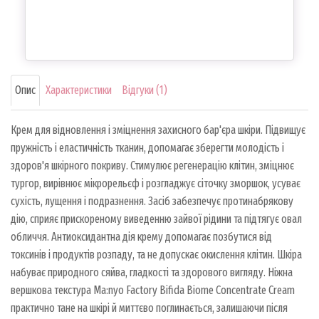
Опис
Характеристики
Відгуки (1)
Крем для відновлення і зміцнення захисного бар'єра шкіри. Підвищує
пружність і еластичність тканин, допомагає зберегти молодість і
здоров'я шкірного покриву. Стимулює регенерацію клітин, зміцнює
тургор, вирівнює мікрорельєф і розгладжує сіточку зморшок, усуває
сухість, лущення і подразнення. Засіб забезпечує протинабрякову
дію, сприяє прискореному виведенню зайвої рідини та підтягує овал
обличчя. Антиоксидантна дія крему допомагає позбутися від
токсинів і продуктів розпаду, та не допускає окислення клітин. Шкіра
набуває природного сяйва, гладкості та здорового вигляду. Ніжна
вершкова текстура Ma:nyo Factory Bifida Biome Concentrate Cream
практично тане на шкірі й миттєво поглинається, залишаючи після