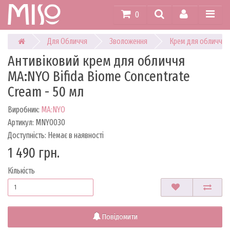
0
Для Обличчя
Зволоження
Крем для обличчя
Антивіковий крем для обличчя
MA:NYO Bifida Biome Concentrate
Cream - 50 мл
Виробник:
MA:NYO
Артикул: MNY0030
Доступність: Немає в наявності
1 490 грн.
Кількість
Повідомити