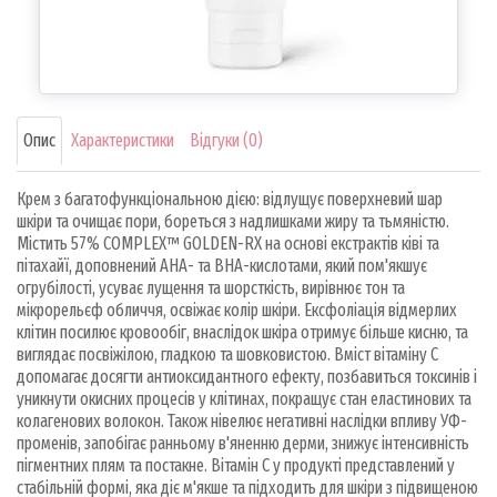
Опис
Характеристики
Відгуки (0)
Крем з багатофункціональною дією: відлущує поверхневий шар
шкіри та очищає пори, бореться з надлишками жиру та тьмяністю.
Містить 57% COMPLEX™ GOLDEN-RX на основі екстрактів ківі та
пітахайї, доповнений AHA- та BHA-кислотами, який пом'якшує
огрубілості, усуває лущення та шорсткість, вирівнює тон та
мікрорельєф обличчя, освіжає колір шкіри. Ексфоліація відмерлих
клітин посилює кровообіг, внаслідок шкіра отримує більше кисню, та
виглядає посвіжілою, гладкою та шовковистою. Вміст вітаміну C
допомагає досягти антиоксидантного ефекту, позбавиться токсинів і
уникнути окисних процесів у клітинах, покращує стан еластинових та
колагенових волокон. Також нівелює негативні наслідки впливу УФ-
променів, запобігає ранньому в'яненню дерми, знижує інтенсивність
пігментних плям та постакне. Вітамін C у продукті представлений у
стабільній формі, яка діє м'якше та підходить для шкіри з підвищеною