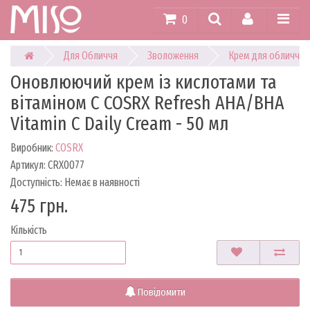
0
Для Обличчя
Зволоження
Крем для обличчя
Оновлюючий крем із кислотами та
вітаміном С COSRX Refresh AHA/BHA
Vitamin C Daily Cream - 50 мл
Виробник:
COSRX
Артикул: CRX0077
Доступність: Немає в наявності
475 грн.
Кількість
Повідомити