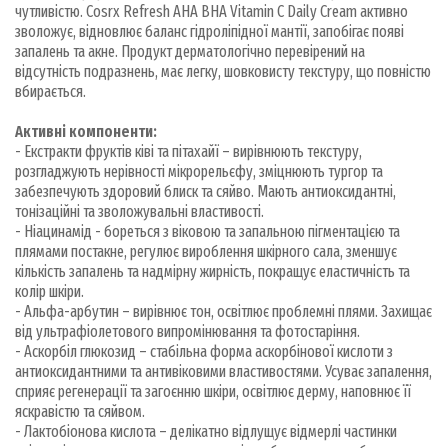
чутливістю. Cosrx Refresh AHA BHA Vitamin C Daily Cream активно
зволожує, відновлює баланс гідроліпідної мантії, запобігає появі
запалень та акне. Продукт дерматологічно перевірений на
відсутність подразнень, має легку, шовковисту текстуру, що повністю
вбирається.
Активні компоненти:
- Екстракти фруктів ківі та пітахайї – вирівнюють текстуру,
розгладжують нерівності мікрорельєфу, зміцнюють тургор та
забезпечують здоровий блиск та сяйво. Мають антиоксидантні,
тонізаційні та зволожувальні властивості.
- Ніацинамід - бореться з віковою та запальною пігментацією та
плямами постакне, регулює вироблення шкірного сала, зменшує
кількість запалень та надмірну жирність, покращує еластичність та
колір шкіри.
- Альфа-арбутин – вирівнює тон, освітлює проблемні плями. Захищає
від ультрафіолетового випромінювання та фотостаріння.
- Аскорбіл глюкозид – стабільна форма аскорбінової кислоти з
антиоксидантними та антивіковими властивостями. Усуває запалення,
сприяє регенерації та загоєнню шкіри, освітлює дерму, наповнює її
яскравістю та сяйвом.
- Лактобіонова кислота – делікатно відлущує відмерлі частинки