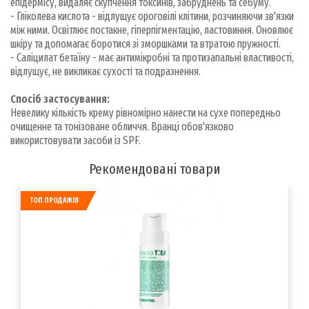
епідермісу, видаляє скупчення токсинів, забруднень та себуму.
- Гліколева кислота - відлущує ороговілі клітини, розчиняючи зв'язки
між ними. Освітлює постакне, гіперпігментацію, ластовиння. Оновлює
шкіру та допомагає боротися зі зморшками та втратою пружності.
- Саліцилат бетаїну - має антимікробні та протизапальні властивості,
відлущує, не викликає сухості та подразнення.
Спосіб застосування:
Невелику кількість крему рівномірно нанести на сухе попередньо
очищенне та тонізоване обличчя. Вранці обов'язково
використовувати засоби із SPF.
Рекомендовані товари
ТОП ПРОДАЖІВ