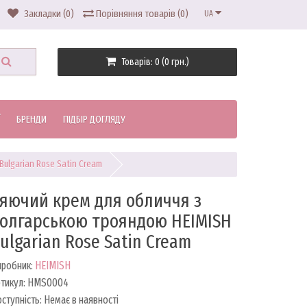
Закладки (0)
Порівняння товарів (0)
UA
Товарів: 0 (0 грн.)
БРЕНДИ
ПІДБІР ДОГЛЯДУ
ulgarian Rose Satin Cream
яючий крем для обличчя з
олгарською трояндою HEIMISH
ulgarian Rose Satin Cream
иробник:
HEIMISH
ртикул: HMS0004
ступність: Немає в наявності