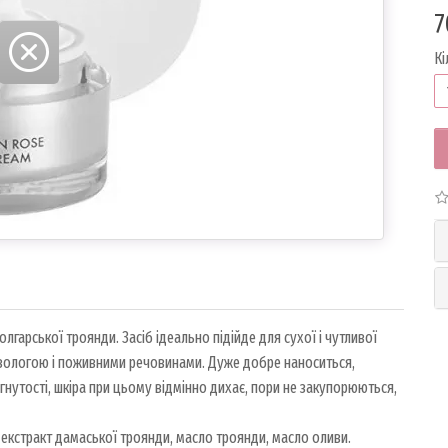
7
Кі
рської троянди. Засіб ідеально підійде для сухої і чутливої ​​
ію вологою і поживними речовинами. Дуже добре наноситься,
ягнутості, шкіра при цьому відмінно дихає, пори не закупорюються,
 екстракт дамаської троянди, масло троянди, масло оливи.