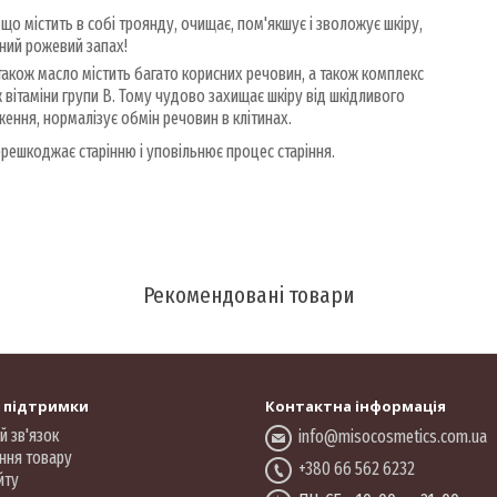
 що містить в собі троянду, очищає, пом'якшує і зволожує шкіру,
мний рожевий запах!
також масло містить багато корисних речовин, а також комплекс
акож вітаміни групи B. Тому чудово захищає шкіру від шкідливого
ення, нормалізує обмін речовин в клітинах.
ерешкоджає старінню і уповільнює процес старіння.
Рекомендовані товари
 підтримки
Контактна інформація
й зв'язок
info@misocosmetics.com.ua
ння товару
+380 66 562 6232
йту