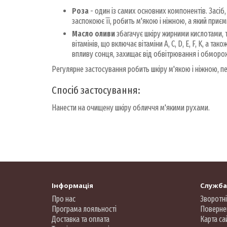
Роза
- один із самих основних компонентів. Засіб,
заспокоює її, робить м'якою і ніжною, а який приє
Масло оливи
збагачує шкіру жирними кислотами, 
вітамінів, що включає вітаміни A, C, D, E, F, K, а т
впливу сонця, захищає від обвітрювання і обморож
Регулярне застосування робить шкіру м'якою і ніжною, п
Спосіб застосування:
Нанести на очищену шкіру обличчя м'якими рухами.
Інформація
Служба
Про нас
Зворотні
Програма лояльності
Поверне
Доставка та оплата
Карта са