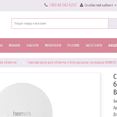
+380 66 562 6232
Особистий кабінет
ЛА
МАКІЯЖ
НАБОРИ
МІНІАТЮРИ
РОЗЛИВ
АКСЕСУАРИ
АКЦІЇ
ля обличчя
Сяючий крем для обличчя з болгарською трояндою HEIMISH B
С
б
B
В
А
До