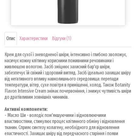
Опис
Характеристики
Відгуки (1)
Крем для сухої і зневодненої шкіри, інтенсивно і глибоко зволожує,
насичує кожну клітинку корисними поживними речовинами і
живлющою вологою. Засіб зміцнює захисний бар'єр шкіри,
забезпечує їй свіжий і здоровий вигляд. Засіб ідеально захищає шкіру
від негативного впливу навколишнього середовища: перепади
температури, вітер, сухе повітря в приміщенні, холод. Також Botanity
Flavon Intensive Cream знімає почервоніння, і знижує чутливість шкіри
до дратівливим зовнішніх чинників.
Активні компоненти:
- Масло Ши - володіє пом'якшуючими і відновлюючими
властивостями, стимулює процес клітинного обміну і відновлення
тканин. Сприяє синтезу колагену, необхідного для відновлення
еластичності. Захищає шкіру від передчасного старіння і появи