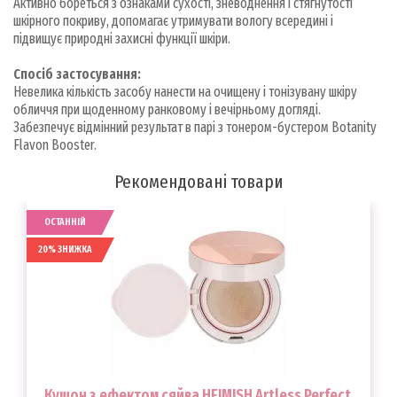
Активно бореться з ознаками сухості, зневоднення і стягнутості
шкірного покриву, допомагає утримувати вологу всередині і
підвищує природні захисні функції шкіри.
Спосіб застосування:
Невелика кількість засобу нанести на очищену і тонізувану шкіру
обличчя при щоденному ранковому і вечірньому догляді.
Забезпечує відмінний результат в парі з тонером-бустером Botanity
Flavon Booster.
Рекомендовані товари
ОСТАННІЙ
20% ЗНИЖКА
Кушон з ефектом сяйва HEIMISH Artless Perfect