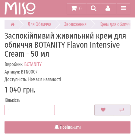
0
Для Обличчя
Зволоження
Крем для обличчя
Заспокійливий живильний крем для
обличчя BOTANITY Flavon Intensive
Cream - 50 мл
Виробник:
BOTANITY
Артикул: BTN0007
Доступність: Немає в наявності
1 040 грн.
Кількість
Повідомити