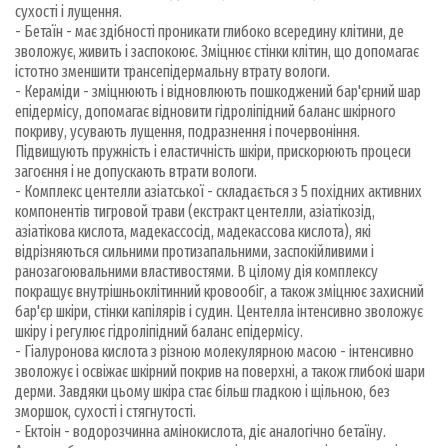
сухості і лущення.
- Бетаїн - має здібності проникати глибоко всередину клітини, де
зволожує, живить і заспокоює. Зміцнює стінки клітин, що допомагає
істотно зменшити трансепідермальну втрату вологи.
- Кераміди - зміцнюють і відновлюють пошкоджений бар'єрний шар
епідермісу, допомагає відновити гідроліпідний баланс шкірного
покриву, усувають лущення, подразнення і почервоніння.
Підвищують пружність і еластичність шкіри, прискорюють процеси
загоєння і не допускають втрати вологи.
- Комплекс центелли азіатської - складається з 5 похідних активних
компонентів тигровой трави (екстракт центелли, азіатікозід,
азіатікова кислота, мадекассосід, мадекассова кислота), які
відрізняються сильними протизапальними, заспокійливими і
ранозагоювальними властивостями. В цілому дія комплексу
покращує внутрішньоклітинний кровообіг, а також зміцнює захисний
бар'єр шкіри, стінки капілярів і судин. Центелла інтенсивно зволожує
шкіру і регулює гідроліпідний баланс епідермісу.
- Гіалуронова кислота з різною молекулярною масою - інтенсивно
зволожує і освіжає шкірний покрив на поверхні, а також глибокі шари
дерми. Завдяки цьому шкіра стає більш гладкою і щільною, без
зморшок, сухості і стягнутості.
- Ектоін - водорозчинна амінокислота, діє аналогічно бетаїну.