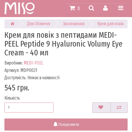
0
Для Обличчя
Зволоження
Крем для повік
Крем для повік з пептидами MEDI-
PEEL Peptide 9 Hyaluronic Volumy Eye
Cream - 40 мл
Виробник:
MEDI-PEEL
Артикул: MDP0021
Доступність: Немає в наявності
545 грн.
Кількість
Повідомити