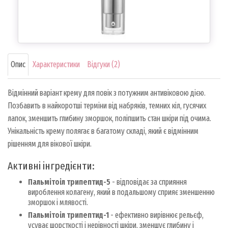
Опис
Характеристики
Відгуки (2)
Відмінний варіант крему для повік з потужним антивіковою дією.
Позбавить в найкоротші терміни від набряків, темних кіл, гусячих
лапок, зменшить глибину зморшок, поліпшить стан шкіри під очима.
Унікальність крему полягає в багатому складі, який є відмінним
рішенням для вікової шкіри.
Активні інгредієнти:
Пальмітоіл трипептид-5
- відповідає за сприяння
вироблення колагену, який в подальшому сприяє зменшенню
зморшок і млявості.
Пальмітоіл трипептид-1
- ефективно вирівнює рельєф,
усуває шорсткості і нерівності шкіри, зменшує глибину і