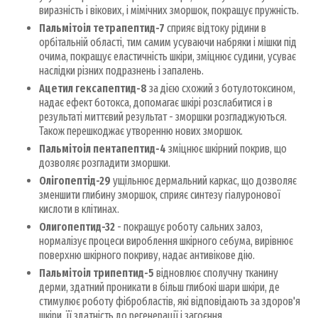
виразність і вікових, і мімічних зморшок, покращує пружність.
Пальмітоіл тетрапептид-7
сприяє відтоку рідини в
орбітальній області, тим самим усуваючи набряки і мішки під
очима, покращує еластичність шкіри, зміцнює судини, усуває
наслідки різних подразнень і запалень.
Ацетил гексапептид-8
за дією схожий з ботулотоксином,
надає ефект ботокса, допомагає шкірі розслабитися і в
результаті миттєвий результат - зморшки розгладжуються.
Також перешкоджає утворенню нових зморшок.
Пальмітоіл пентапептид-4
зміцнює шкірний покрив, що
дозволяє розгладити зморшки.
Oлігопептід-29
ущільнює дермальний каркас, що дозволяє
зменшити глибину зморшок, сприяє синтезу гіалуронової
кислоти в клітинах.
Олигопептид-32
- покращує роботу сальних залоз,
нормалізує процеси вироблення шкірного себума, вирівнює
поверхню шкірного покриву, надає антивікове дію.
Пальмітоіл трипептид-5
відновлює сполучну тканину
дерми, здатний проникати в більш глибокі шари шкіри, де
стимулює роботу фібробластів, які відповідають за здоров'я
шкіри, її здатність до регенерації і загоєння.