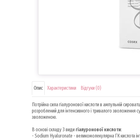
Опис
Характеристики
Відгуки (0)
Потрійна сила гіалуронової кислоти в ампульній сирова
розроблений для інтенсивного і тривалого зволоження су
зволоженою.
В основі складу 3 види
гіалуронової кислоти
:
- Sodium Hyaluronate - великомолекулярна ГК кислота ін