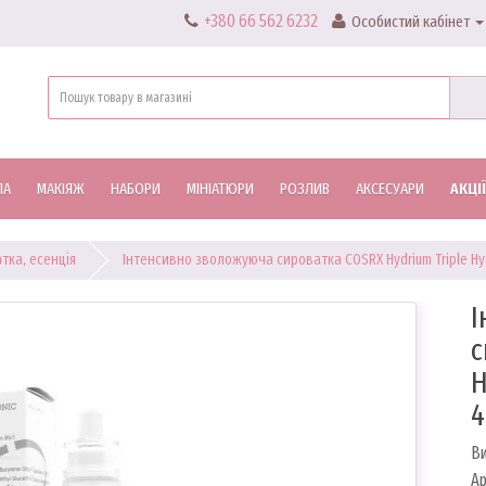
+380 66 562 6232
Особистий кабінет
ЛА
МАКІЯЖ
НАБОРИ
МІНІАТЮРИ
РОЗЛИВ
АКСЕСУАРИ
АКЦІЇ
тка, есенція
Інтенсивно зволожуюча сироватка COSRX Hydrium Triple Hya
І
с
H
4
В
Ар