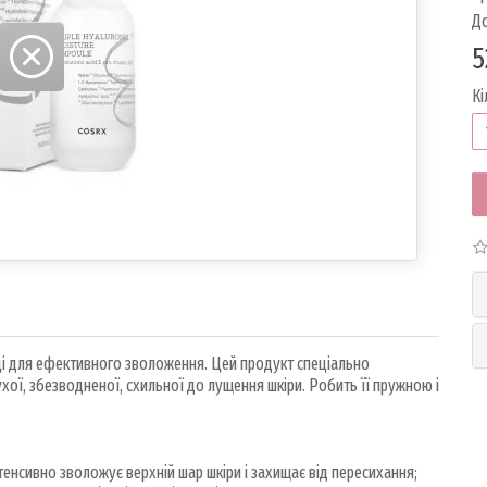
До
5
Кі
тці для ефективного зволоження. Цей продукт спеціально
хої, збезводненої, схильної до лущення шкіри. Робить її пружною і
тенсивно зволожує верхній шар шкіри і захищає від пересихання;