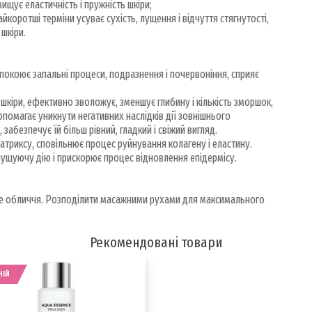
ищує еластичність і пружність шкіри;
йкоротші терміни усуває сухість, лущення і відчуття стягнутості,
 шкіри.
спокоює запальні процеси, подразнення і почервоніння, сприяє
шкіри, ефективно зволожує, зменшує глибину і кількість зморшок,
помагає уникнути негативних наслідків дії зовнішнього
забезпечує їй більш рівний, гладкий і свіжий вигляд.
триксу, сповільнює процес руйнування колагену і еластину.
длущуючу дію і прискорює процес відновлення епідермісу.
ене обличчя. Розподілити масажними рухами для максимального
Рекомендовані товари
НІЙ