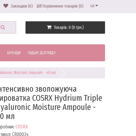
Закладки (0)
Порівняння товарів (0)
UA
Товарів: 0 (0 грн.)
БРЕНДИ
ПІДБІР ДОГЛЯДУ
luronic Moisture Ampoule - 40 мл
нтенсивно зволожуюча
ироватка COSRX Hydrium Triple
yaluronic Moisture Ampoule -
0 мл
иробник:
COSRX
тикул: CRX0034