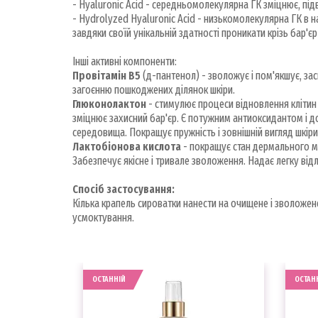
- Hyaluronic Acid - середньомолекулярна ГК зміцнює, підв
- Hydrolyzed Hyaluronic Acid - низькомолекулярна ГК в на
завдяки своїй унікальній здатності проникати крізь бар'єр
Інші активні компоненти:
Провітамін В5
(д-пантенол) - зволожує і пом'якшує, за
загоєнню пошкоджених ділянок шкіри.
Глюконолактон
- стимулює процеси відновлення клітин 
зміцнює захисний бар'єр. Є потужним антиоксидантом і до
середовища. Покращує пружність і зовнішній вигляд шкіри, 
Лактобіонова кислота
- покращує стан дермального ма
Забезпечує якісне і тривале зволоження. Надає легку ві
Спосіб застосування:
Кілька крапель сироватки нанести на очищене і зволож
усмоктування.
ОСТАННІЙ
ОСТАН