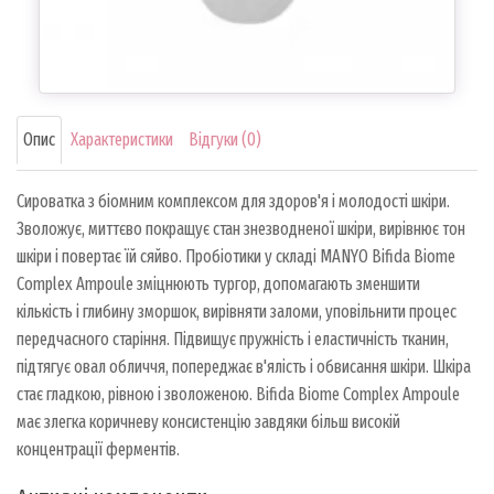
Опис
Характеристики
Відгуки (0)
Сироватка з біомним комплексом для здоров'я і молодості шкіри.
Зволожує, миттєво покращує стан знезводненої шкіри, вирівнює тон
шкіри і повертає їй сяйво. Пробіотики у складі MANYO Bifida Biome
Complex Ampoule зміцнюють тургор, допомагають зменшити
кількість і глибину зморшок, вирівняти заломи, уповільнити процес
передчасного старіння. Підвищує пружність і еластичність тканин,
підтягує овал обличчя, попереджає в'ялість і обвисання шкіри. Шкіра
стає гладкою, рівною і зволоженою. Bifida Biome Complex Ampoule
має злегка коричневу консистенцію завдяки більш високій
концентрації ферментів.