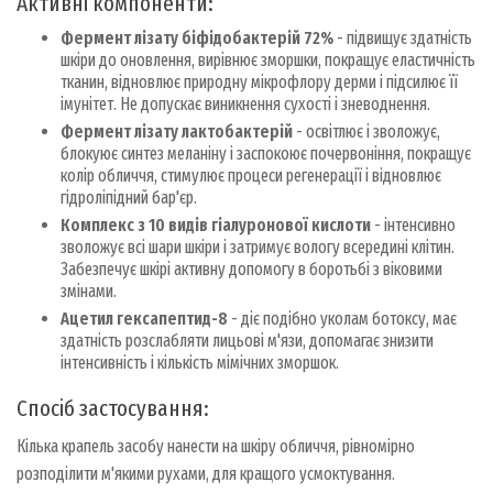
Активні компоненти:
Фермент лізату біфідобактерій 72%
- підвищує здатність
шкіри до оновлення, вирівнює зморшки, покращує еластичність
тканин, відновлює природну мікрофлору дерми і підсилює її
імунітет. Не допускає виникнення сухості і зневоднення.
Фермент лізату лактобактерій
- освітлює і зволожує,
блокуює синтез меланіну і заспокоює почервоніння, покращує
колір обличчя, стимулює процеси регенерації і відновлює
гідроліпідний бар'єр.
Комплекс з 10 видів гіалуронової кислоти
- інтенсивно
зволожує всі шари шкіри і затримує вологу всередині клітин.
Забезпечує шкірі активну допомогу в боротьбі з віковими
змінами.
Ацетил гексапептид-8
- діє подібно уколам ботоксу, має
здатність розслабляти лицьові м'язи, допомагає знизити
інтенсивність і кількість мімічних зморшок.
Спосіб застосування:
Кілька крапель засобу нанести на шкіру обличчя, рівномірно
розподілити м'якими рухами, для кращого усмоктування.