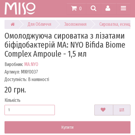
0
Для Обличчя
Зволоження
Сироватка, есенція
Омолоджуюча сироватка з лізатами
біфідобактерій MA: NYO Bifida Biome
Complex Ampoule - 1,5 мл
Виробник:
MA:NYO
Артикул: MNY0037
Доступність: В наявності
20 грн.
Кількість
Купити