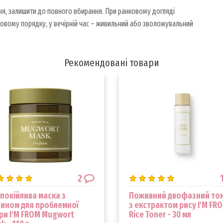
ччя, залишити до повного вбирання. При ранковому догляді
ковому порядку, у вечірній час – живильний або зволожувальний
Рекомендовані товари
2
покійлива маска з
Поживний двофазний то
ином для проблемної
з екстрактом рису I'M FR
ри I'M FROM Mugwort
Rice Toner - 30 мл