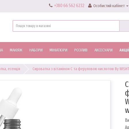
+380 66 562 6232
Особистий кабінет
ЛА
МАКІЯЖ
НАБОРИ
МІНІАТЮРИ
РОЗЛИВ
АКСЕСУАРИ
АКЦІЇ
тка, есенція
Сироватка з вітаміном С та феруловою кислотою By WISHTREN
С
ф
W
w
В
Ар