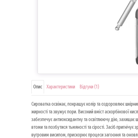
Опис
Характеристики
Відгуки (1)
Сироватка освіжає, покращує колір та оздоровлює шкірни
жирності та звужує пори. Високий вміст аскорбінової кисл
забезпечує антиоксидантну та освітлюючу дію, захищає шк
втоми та позбутися тьмяності та сірості. Засіб пригнічує 
вугровим висипом, прискорює процеси загоєння та оновлен