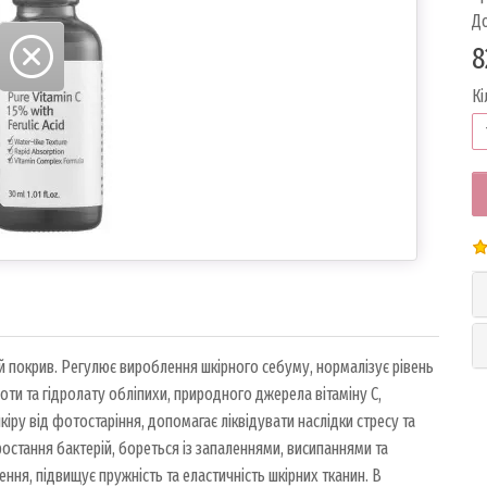
До
8
Кі
й покрив. Регулює вироблення шкірного себуму, нормалізує рівень
оти та гідролату обліпихи, природного джерела вітаміну С,
іру від фотостаріння, допомагає ліквідувати наслідки стресу та
зростання бактерій, бореться із запаленнями, висипаннями та
ня, підвищує пружність та еластичність шкірних тканин. В