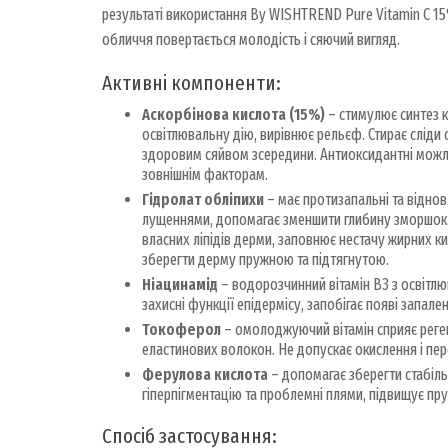
результаті використання By WISHTREND Pure Vitamin C 15% 
обличчя повертається молодість і сяючий вигляд.
Активні компоненти:
Аскорбінова кислота (15%)
– стимулює синтез к
освітлювальну дію, вирівнює рельєф. Стирає сліди с
здоровим сяйвом зсередини. Антиоксидантні можли
зовнішнім факторам.
Гідролат обліпихи
– має протизапальні та віднов
лущеннями, допомагає зменшити глибину зморшок. 
власних ліпідів дерми, заповнює нестачу жирних ки
зберегти дерму пружною та підтягнутою.
Ніацинамід
– водорозчинний вітамін В3 з освітл
захисні функції епідермісу, запобігає появі запал
Токоферол
– омолоджуючий вітамін сприяє реген
еластинових волокон. Не допускає окислення і пе
Ферулова кислота
– допомагає зберегти стабільн
гіперпігментацію та проблемні плями, підвищує пруж
Спосіб застосування: