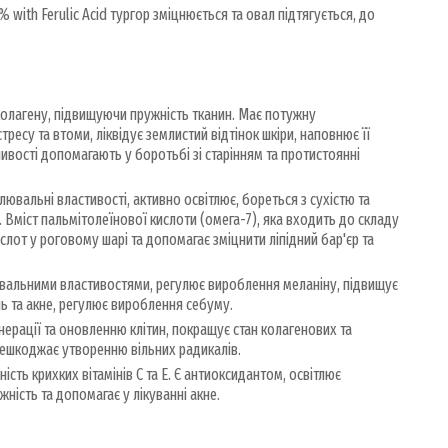
with Ferulic Acid тургор зміцнюється та овал підтягується, до
олагену, підвищуючи пружність тканин. Має потужну
тресу та втоми, ліквідує землистий відтінок шкіри, наповнює її
вості допомагають у боротьбі зі старінням та протистоянні
лювальні властивості, активно освітлює, бореться з сухістю та
Вміст пальмітолеїнової кислоти (омега-7), яка входить до складу
слот у роговому шарі та допомагає зміцнити ліпідний бар'єр та
ювальними властивостями, регулює вироблення меланіну, підвищує
ень та акне, регулює вироблення себуму.
ерації та оновленню клітин, покращує стан колагенових та
решкоджає утворенню вільних радикалів.
ість крихких вітамінів С та Е. Є антиоксидантом, освітлює
ність та допомагає у лікуванні акне.