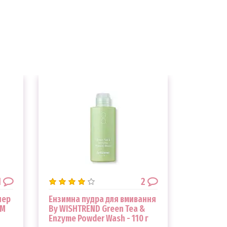
1
2
нер
Ензимна пудра для вмивання
Омолодж
OM
By WISHTREND Green Tea &
з ретино
Enzyme Powder Wash - 110 г
Retinol A