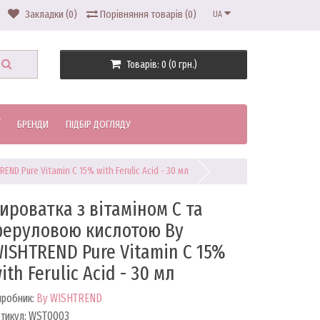
Закладки (0)
Порівняння товарів (0)
UA
Товарів: 0 (0 грн.)
БРЕНДИ
ПІДБІР ДОГЛЯДУ
D Pure Vitamin C 15% with Ferulic Acid - 30 мл
ироватка з вітаміном С та
еруловою кислотою By
ISHTREND Pure Vitamin C 15%
ith Ferulic Acid - 30 мл
иробник:
By WISHTREND
тикул: WST0003