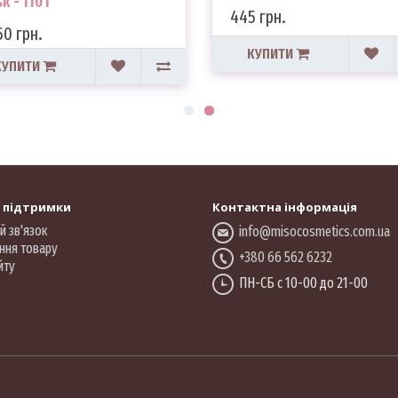
k - 110 г
445 грн.
50 грн.
КУПИТИ
КУПИТИ
 підтримки
Контактна інформація
й зв'язок
info@misocosmetics.com.ua
ння товару
+380 66 562 6232
йту
ПН-СБ с 10-00 до 21-00