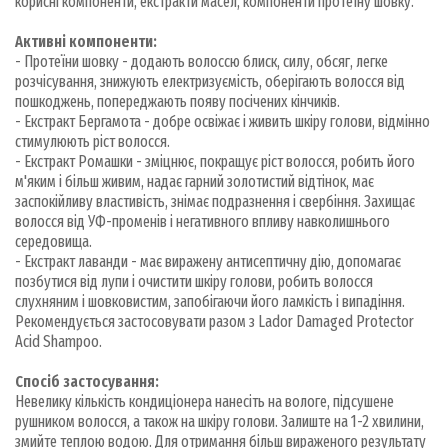
корисні компоненти, екстракти масел, компоненти протеїну шовку.
Активні компоненти:
- Протеїни шовку - додають волоссю блиск, силу, обсяг, легке
розчісування, знижують електризуємість, оберігають волосся від
пошкоджень, попереджають появу посічених кінчиків.
- Екстракт Бергамота - добре освіжає і живить шкіру голови, відмінно
стимулюють ріст волосся.
- Екстракт Ромашки - зміцнює, покращує ріст волосся, робить його
м'яким і більш живим, надає гарний золотистий відтінок, має
заспокійливу властивість, знімає подразнення і свербіння. Захищає
волосся від УФ-променів і негативного впливу навколишнього
середовища.
- Екстракт лаванди - має виражену антисептичну дію, допомагає
позбутися від лупи і очистити шкіру голови, робить волосся
слухняним і шовковистим, запобігаючи його ламкість і випадіння.
Рекомендується застосовувати разом з Lador Damaged Protector
Acid Shampoo.
Спосіб застосування:
Невелику кількість кондиціонера нанесіть на вологе, підсушене
рушником волосся, а також на шкіру голови. Залиште на 1-2 хвилини,
змийте теплою водою. Для отримання більш вираженого результату