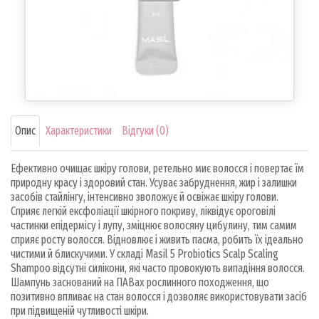
Опис
Характеристики
Відгуки (0)
Ефективно очищає шкіру голови, ретельно миє волосся і повертає їм
природну красу і здоровий стан. Усуває забруднення, жир і залишки
засобів стайлінгу, інтенсивно зволожує й освіжає шкіру голови.
Сприяє легкій ексфоліації шкірного покриву, ліквідує ороговілі
частинки епідермісу і лупу, зміцнює волосяну цибулину, тим самим
сприяє росту волосся. Відновлює і живить пасма, робить їх ідеально
чистими й блискучими. У складі Masil 5 Probiotics Scalp Scaling
Shampoo відсутні силікони, які часто провокують випадіння волосся.
Шампунь заснований на ПАВах рослинного походження, що
позитивно впливає на стан волосся і дозволяє використовувати засіб
при підвищеній чутливості шкіри.