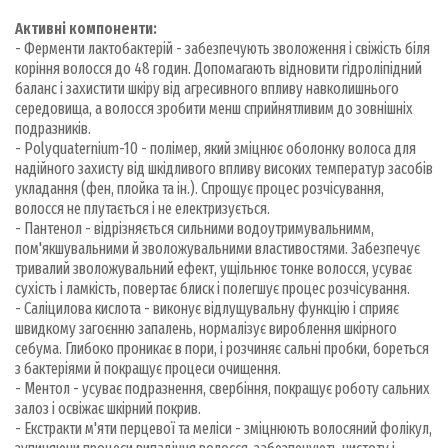
Активні компоненти:
- Ферменти лактобактерій - забезпечують зволоження і свіжість біля
коріння волосся до 48 годин. Допомагають відновити гідроліпідний
баланс і захистити шкіру від агресивного впливу навколишнього
середовища, а волосся зробити менш сприйнятливим до зовнішніх
подразників.
- Polyquaternium-10 - полімер, який зміцнює оболонку волоса для
надійного захисту від шкідливого впливу високих температур засобів
укладання (фен, плойка та ін.). Спрощує процес розчісування,
волосся не плутається і не електризується.
- Пантенол - відрізняється сильними водоутримувальнимм,
пом'якшувальними й зволожувальними властивостями. Забезпечує
тривалий зволожувальний ефект, ущільнює тонке волосся, усуває
сухість і ламкість, повертає блиск і полегшує процес розчісування.
- Саліцилова кислота - виконує відлущувальну функцію і сприяє
швидкому загоєнню запалень, нормалізує вироблення шкірного
себума. Глибоко проникає в пори, і розчиняє сальні пробки, бореться
з бактеріями й покращує процеси очищення.
- Ментол - усуває подразнення, свербіння, покращує роботу сальних
залоз і освіжає шкірний покрив.
- Екстракти м'яти перцевої та меліси - зміцнюють волосяний фолікул,