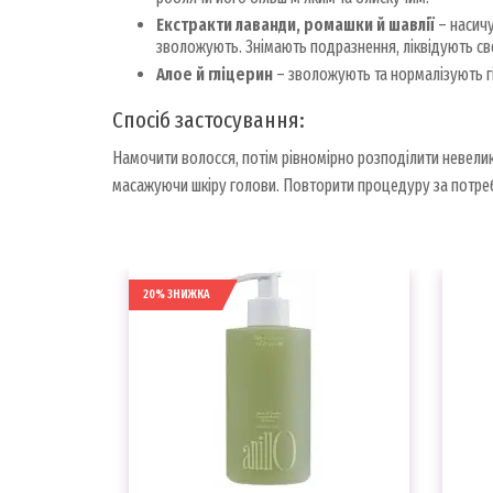
Екстракти лаванди, ромашки й шавлії
– насичу
зволожують. Знімають подразнення, ліквідують све
Алое й гліцерин
– зволожують та нормалізують г
Спосіб застосування:
Намочити волосся, потім рівномірно розподілити невелик
масажуючи шкіру голови. Повторити процедуру за потреб
20% ЗНИЖКА