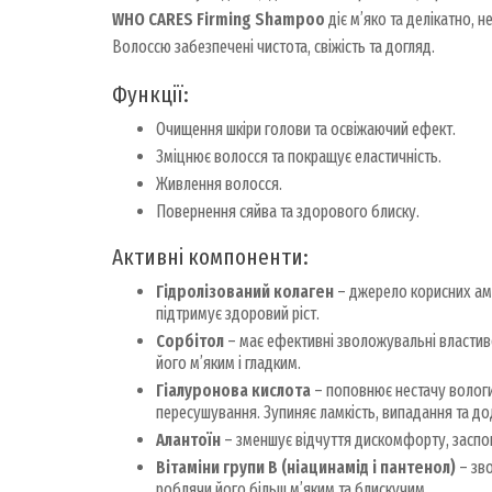
WHO CARES Firming Shampoo
діє м’яко та делікатно, 
Волоссю забезпечені чистота, свіжість та догляд.
Функції:
Очищення шкіри голови та освіжаючий ефект.
Зміцнює волосся та покращує еластичність.
Живлення волосся.
Повернення сяйва та здорового блиску.
Активні компоненти:
Гідролізований колаген
– джерело корисних амі
підтримує здоровий ріст.
Сорбітол
– має ефективні зволожувальні властивос
його м’яким і гладким.
Гіалуронова кислота
– поповнює нестачу вологи 
пересушування. Зупиняє ламкість, випадання та до
Алантоїн
– зменшує відчуття дискомфорту, заспок
Вітаміни групи B (ніацинамід і пантенол)
– зв
роблячи його більш м’яким та блискучим.