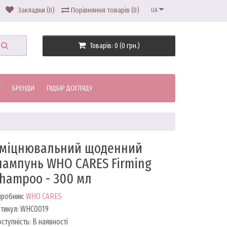
Закладки (0)
Порівняння товарів (0)
UA
Товарів: 0 (0 грн.)
БРЕНДИ
ПІДБІР ДОГЛЯДУ
міцнювальний щоденний
ампунь WHO CARES Firming
hampoo - 300 мл
иробник:
WHO CARES
тикул: WHC0019
ступність: В наявності