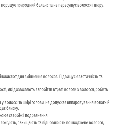
не порушує природний баланс та не пересушує волосся і шкіру.
нокислот для зміцнення волосся. Підвищує еластичність та
ті, які дозволяють запобігти втраті вологи з волосся, робить
у волоссі та шкірі голови, не допускає випаровування вологи й
дає блиску.
оює свербіж і подразнення.
оложують, захищають та відновлюють пошкоджене волосся,