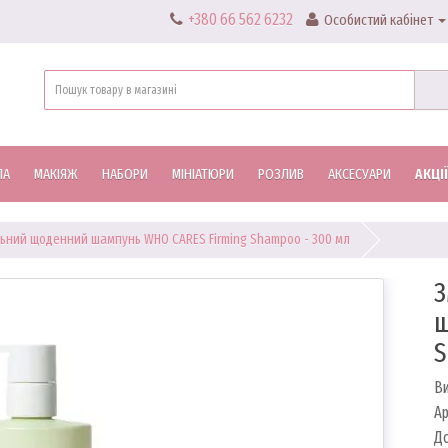
+380 66 562 6232
Особистий кабінет
ЛА
МАКІЯЖ
НАБОРИ
МІНІАТЮРИ
РОЗЛИВ
АКСЕСУАРИ
АКЦІЇ
ьний щоденний шампунь WHO CARES Firming Shampoo - 300 мл
З
ш
S
В
Ар
До