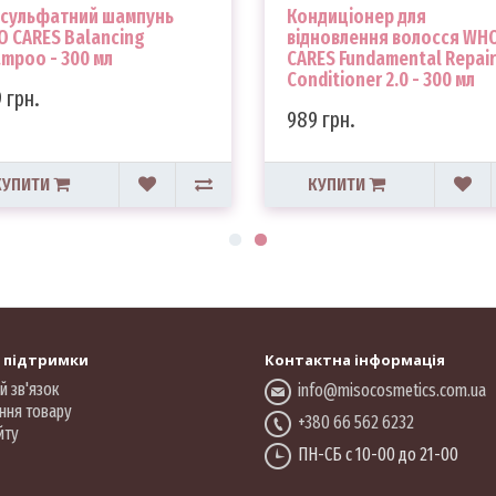
зсульфатний шампунь
Кондиціонер для
 CARES Balancing
відновлення волосся WH
mpoo - 300 мл
CARES Fundamental Repair
Conditioner 2.0 - 300 мл
 грн.
989 грн.
КУПИТИ
КУПИТИ
 підтримки
Контактна інформація
й зв'язок
info@misocosmetics.com.ua
ння товару
+380 66 562 6232
йту
ПН-СБ с 10-00 до 21-00