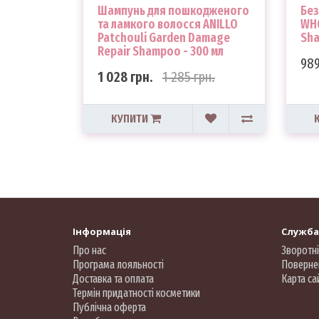
Шампунь для пошкодженого
Бе
та ламкого волосся ANILLO
WHO
Patchouli Garden Damage
Sha
Repair Shampoo - 300 мл
989
1 028 грн.
1 285 грн.
КУПИТИ
Інформація
Служба
Про нас
Зворотні
Програма лояльності
Поверне
Доставка та оплата
Карта са
Термін придатності косметики
Публічна оферта