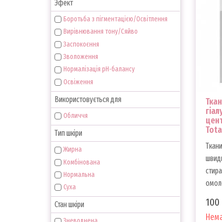
Эфект
Боротьба з пігментацією/Освітлення
Вирівнювання тону/Сяйво
Заспокоєння
Зволоження
Нормалізація pH-балансу
Освіження
Використовується для
Ткан
гіал
Обличчя
цент
Tota
Тип шкіри
Ткан
Жирна
швидк
Комбінована
стира
Нормальна
омоло
Суха
100 
Стан шкіри
Нема
Зневоднена