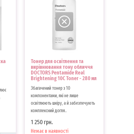
ска
Тонер для освітлення та
вирівнювання тону обличчя
DOCTORS Pentamide Real
Brightening 10C Toner - 280 мл
Збагачений тонер з 10
тлює
компонентами, які не лише
а
освітлюють шкіру, а й забезпечують
комплексний догля..
1 250 грн.
Немає в наявності