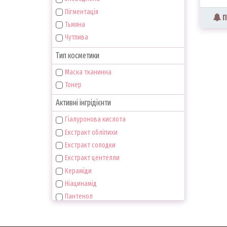
Пігментація
П
Тьмяна
Чутлива
Тип косметики
Маска тканинна
Тонер
Активні інгрідієнти
Гіалуронова кислота
Екстракт обліпихи
Екстракт солодки
Екстракт центелли
Кераміди
Ніацинамід
Пантенол
Рослинні екстракти