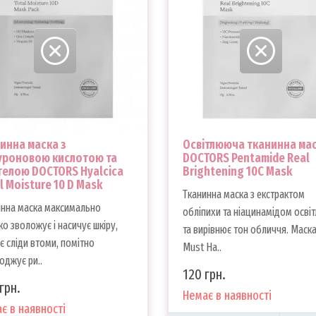
инна маска з
Освітлююча тканинна ма
уроновою кислотою та
DOCTORS Pentamide Real
елою DOCTORS Hyalcica
Brightening 10C Mask
l Moisture 10 D Mask
Тканинна маска з екстрактом
инна маска максимально
обліпихи та ніацинамідом осві
о зволожує і насичує шкіру,
та вирівнює тон обличчя. Маск
є сліди втоми, помітно
Must Ha..
джує ри..
120 грн.
грн.
Немає в наявності
є в наявності