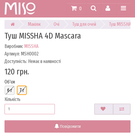
0
Макіяж
Очі
Туш для очей
Туш MISSHA 4
Туш MISSHA 4D Mascara
Виробник:
MISSHA
Артикул: MSH0002
Доступність: Немає в наявності
120 грн.
Об'єм
6 г
7 г
Кількість
Повідомити