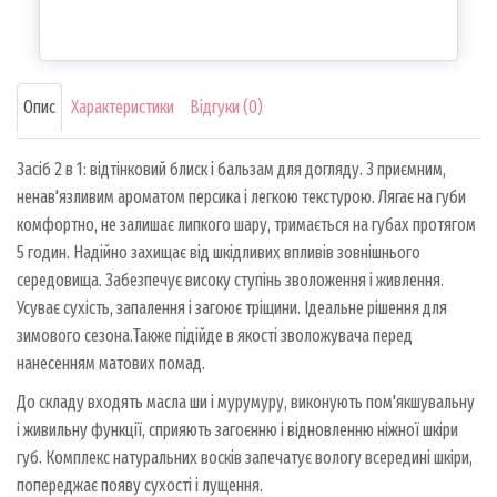
Опис
Характеристики
Відгуки (0)
Засіб 2 в 1: відтінковий блиск і бальзам для догляду. З приємним,
ненав'язливим ароматом персика і легкою текстурою. Лягає на губи
комфортно, не залишає липкого шару, тримається на губах протягом
5 годин. Надійно захищає від шкідливих впливів зовнішнього
середовища. Забезпечує високу ступінь зволоження і живлення.
Усуває сухість, запалення і загоює тріщини. Ідеальне рішення для
зимового сезона.Также підійде в якості зволожувача перед
нанесенням матових помад.
До складу входять масла ши і мурумуру, виконують пом'якшувальну
і живильну функції, сприяють загоєнню і відновленню ніжної шкіри
губ. Комплекс натуральних восків запечатує вологу всередині шкіри,
попереджає появу сухості і лущення.