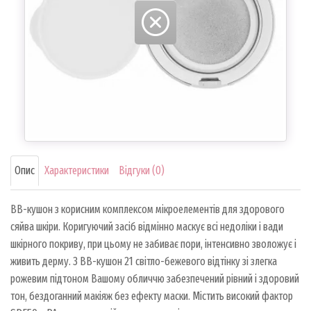
Опис
Характеристики
Відгуки (0)
BB-кушон з корисним комплексом мікроелементів для здорового
сяйва шкіри. Коригуючий засіб відмінно маскує всі недоліки і вади
шкірного покриву, при цьому не забиває пори, інтенсивно зволожує і
живить дерму. З BB-кушон 21 світло-бежевого відтінку зі злегка
рожевим підтоном Вашому обличчю забезпечений рівний і здоровий
тон, бездоганний макіяж без ефекту маски. Містить високий фактор