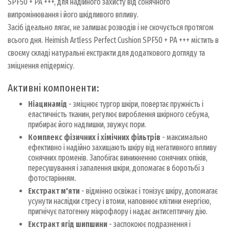
SPF50 + PA +++, для надійного захисту від сонячного
випромінювання і його шкідливого впливу.
Засіб ідеально лягає, не залишає розводів і не скочується протягом
всього дня. Heimish Artless Perfect Cushion SPF50 + PA +++ містить в
своєму складі натуральні екстракти для додаткового догляду та
зміцнення епідермісу.
Активні компоненти:
Ніацинамід
- зміцнює тургор шкіри, повертає пружність і
еластичність тканин, регулює вироблення шкірного себума,
прибирає його надлишки, звужує пори.
Комплекс фізичних і хімічних фільтрів
- максимально
ефективно і надійно захищають шкіру від негативного впливу
сонячних променів. Запобігає виникненню сонячних опіків,
пересушування і запалення шкіри, допомагає в боротьбі з
фотостарінням.
Екстракт м'яти
- відмінно освіжає і тонізує шкіру, допомагає
усунути наслідки стресу і втоми, наповнює клітини енергією,
пригнічує патогенну мікрофлору і надає антисептичну дію.
Екстракт ягід шипшини
- заспокоює подразнення і