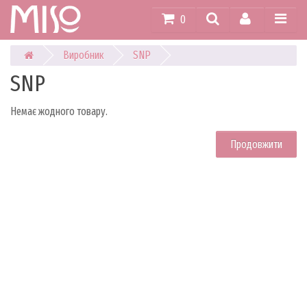
0
Виробник
SNP
SNP
Немає жодного товару.
Продовжити