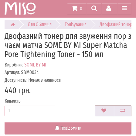
0
Для Обличчя
Тонізування
Двофазний тонер дл
Двофазний тонер для звуження пор з
чаєм матча SOME BY MI Super Matcha
Pore Tightening Toner - 150 мл
Виробник:
SOME BY MI
Артикул: SBM0034
Доступність: Немає в наявності
440 грн.
Кількість
Повідомити