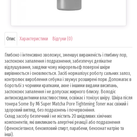
Опис
Характеристики
Відгуки (0)
Глибоко і інтенсивно зволожує, зменшує вираженість і глибину пор,
заспокоює запалення і подразнення, забезпечує делікатне
відлущування, завдяки чому мікрорельєф поверхні шкіри
вирівнюється і оновлюється. Засіб нормалізує роботу сальних залоз,
контролює вироблення себума і звужує розширені пори. Допомагає в
боротьбі з чорними крапками, акне і іншими видами висипань,
заспокоює запалення і не допускає жирного блиску. Володіє
антиоксидантними властивостями, освіжає і тонізує шкіру. Шкіра після
тонера Some By Mi Super Matcha Pore Tightening Toner має свіжий і
здоровий вигляд, без подразнень і почервоніння.
Склад засобу безпечний і не містить 20 шкідливих хімічних
компонентів, які викликають алергічні реакції або подразнення
(феноксіетанол, бензиловий спирт, парабени, бензонат натрію та
інші).