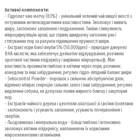
Активні компоненти:
- Гідролат чаю матчу (83%) - унікальний зелений чай вищої якості з
потужними антиоксидантними властивостями. Зволожує і живить
шкіру, заспокоює запалення і подразнення. Таніни стимулюють
мікроциркуляцію крові, що сприяє швидкому загоєнню ран і
стягуванню пор за рахунок підвищення пружності шкіри.
- Екстракт кори білої верби 5% (50,000ppm) - природне джерело
BHA кислоти, яка забезпечує делікатне відлущування, розчиняє
ороговілі частинки епідермісу і вирівнює мікрорельєф. Має
властивість проникати глибоко в клітини через пори, розчиняє
комедони та інші забруднення, регулює гідро-ліпідний баланс шкіри.
- Sebocontrol Powder - порошок з сильною абсорбуючою дією,
відмінно вбирає секрецію сальних залоз і інші забруднення, регулює
виділення себума, не допускає появи жирного блиску і закупорки
пор.
- Екстракти чайного дерева і центелли азіатської зі своїми ізолятами
- заспокоюють і усувають запалення, усувають почервоніння і
свербіж.
- Льодовикова і мінеральна вода - більш глибоко і інтенсивно
зволожує клітини епідермісу, наповнюючи їх корисними
мікроелементами і вітамінами.