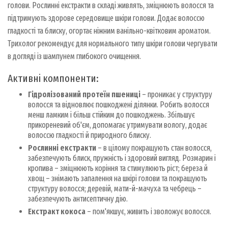
голови. Рослинні екстракти в складі живлять, зміцнюють волосся та
підтримують здорове середовище шкіри голови. Додає волоссю
гладкості та блиску, огортає ніжним ванільно-квітковим ароматом.
Трихолог рекомендує для нормального типу шкіри голови чергувати
в догляді із шампунем глибокого очищення.
Активні компоненти:
Гідролізований протеїн пшениці
– проникає у структуру
волосся та відновлює пошкоджені ділянки. Робить волосся
менш ламким і більш стійким до пошкоджень. Збільшує
прикореневий об'єм, допомагає утримувати вологу, додає
волоссю гладкості й природного блиску.
Рослинні екстракти
– в цілому покращують стан волосся,
забезпечують блиск, пружність і здоровий вигляд. Розмарин і
кропива – зміцнюють коріння та стимулюють ріст; береза й
хвощ – знімають запалення на шкірі голови та покращують
структуру волосся; деревій, мати-й-мачуха та чебрець –
забезпечують антисептичну дію.
Екстракт кокоса
– пом'якшує, живить і зволожує волосся.