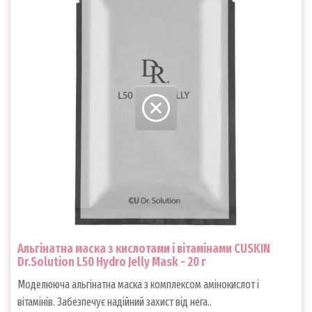
Альгінатна маска з кислотами і вітамінами CUSKIN
Dr.Solution L50 Hydro Jelly Mask - 20 г
Моделююча альгінатна маска з комплексом амінокислот і
вітамінів. Забезпечує надійний захист від нега..