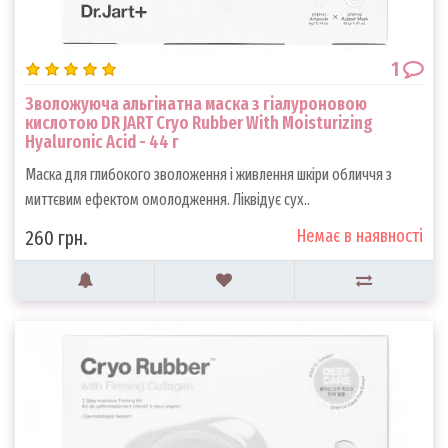
1
Зволожуюча альгінатна маска з гіалуроновою
кислотою DR JART Cryo Rubber With Moisturizing
Hyaluronic Acid - 44 г
Маска для глибокого зволоження і живлення шкіри обличчя з
миттєвим ефектом омолодження. Ліквідує сух..
Немає в наявності
260 грн.