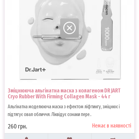
Зміцнююча альгінатна маска з колагеном DR JART
Cryo Rubber With Firming Collagen Mask - 44 г
Альгінатна моделююча маска з ефектом ліфтингу, зміцнює і
підтягує овал обличчя. Ліквідує ознаки пере..
Немає в наявності
260 грн.