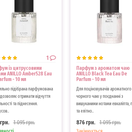
1
ум із цитрусовими
Парфум з ароматом чаю
ми ANILLO Amber528 Eau
ANILLO Black Tea Eau De
arfum - 10 мл
Parfum - 10 мл
ильно підібрана парфумована
Для поціновувачів ароматного
дозволяє отримати відчуття
чорного чаю у поєднанні з
льності та піднесення.
вишуканими нотами евкаліпта, 
сов..
та елітно..
грн.
1 095 грн.
876 грн.
1 095 грн.
явності
Закінчується