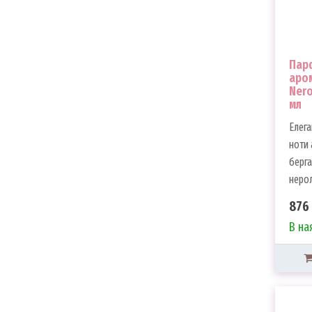
Пар
аром
Nero
мл
Елега
ноти 
берга
неролі
876 
В на