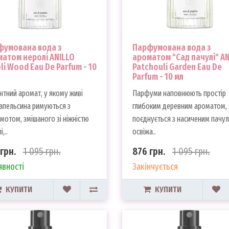
фумована вода з
Парфумована вода з
атом неролі ANILLO
ароматом "Сад пачулі" A
li Wood Eau De Parfum - 10
Patchouli Garden Eau De
Parfum - 10 мл
нтний аромат, у якому живі
Парфуми наповнюють простір
апельсина римуються з
глибоким деревним ароматом, 
мотом, змішаного зі ніжністю
поєднується з насиченим пачулі
,..
освіжа..
грн.
1 095 грн.
876 грн.
1 095 грн.
явності
Закінчується
КУПИТИ
КУПИТИ