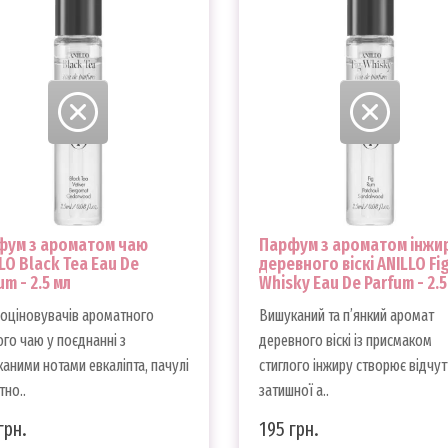
фум з ароматом чаю
Парфум з ароматом інжир
LO Black Tea Eau De
деревного віскі ANILLO Fi
um - 2.5 мл
Whisky Eau De Parfum - 2.5
оціновувачів ароматного
Вишуканий та п’янкий аромат
го чаю у поєднанні з
деревного віскі із присмаком
аними нотами евкаліпта, пачулі
стиглого інжиру створює відчут
тно..
затишної а..
грн.
195 грн.