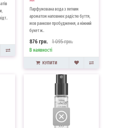
атів
Парфумована вода з легким
и,
ароматом наповнює радістю буття,
ідт..
мов ранкове пробудження, а ніжний
букет ж..
876 грн.
1 095 грн.
В наявності
КУПИТИ