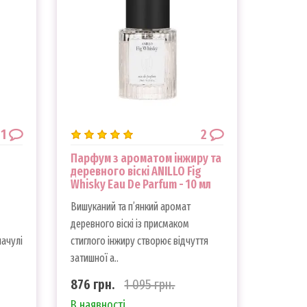
1
2
Парфум з ароматом інжиру та
деревного віскі ANILLO Fig
Whisky Eau De Parfum - 10 мл
Вишуканий та п’янкий аромат
деревного віскі із присмаком
пачулі
стиглого інжиру створює відчуття
затишної а..
876 грн.
1 095 грн.
В наявності