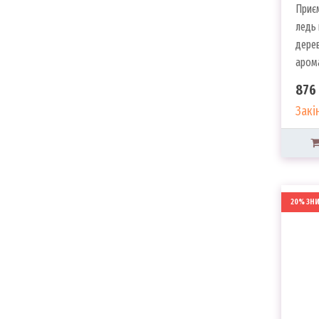
Приєм
ледь 
дерев
арома
876 
Закі
20% ЗН