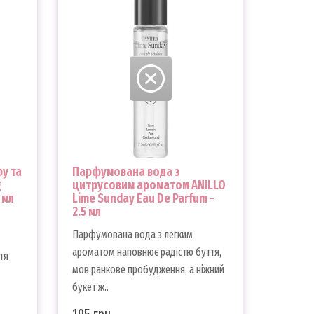
у та
Парфумована вода з
g
цитрусовим ароматом ANILLO
 мл
Lime Sunday Eau De Parfum -
2.5 мл
Парфумована вода з легким
ароматом наповнює радістю буття,
тя
мов ранкове пробудження, а ніжний
букет ж..
195 грн.