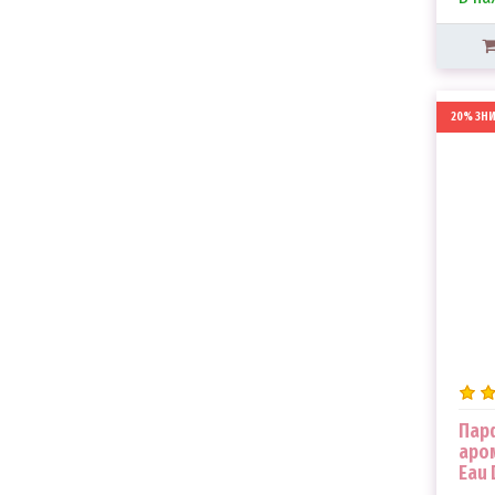
20% ЗН
Парф
аром
Eau 