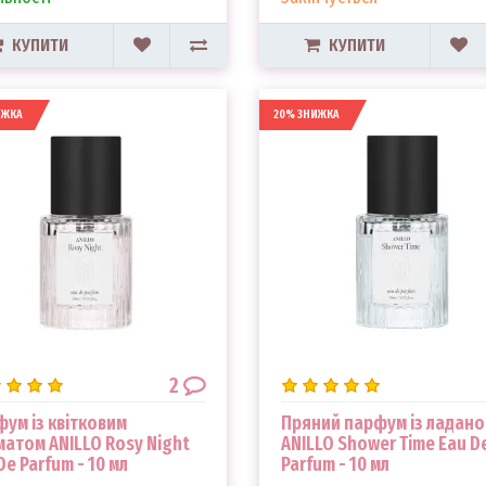
КУПИТИ
КУПИТИ
ИЖКА
20% ЗНИЖКА
2
ум із квітковим
Пряний парфум із ладан
атом ANILLO Rosy Night
ANILLO Shower Time Eau D
De Parfum - 10 мл
Parfum - 10 мл