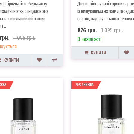
на гіркуватість бергамоту,
Для поціновувачів пряних аром
помітні нотки сандалового
із вишуканими нотками гвоздик
а та вишуканий квітковий
перцю, ладану, а також теплих в
т ..
876 грн.
1 095 грн.
грн.
1 095 грн.
В наявності
нчується
КУПИТИ
КУПИТИ
ИЖКА
20% ЗНИЖКА