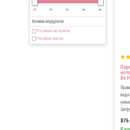
195
365
536
706
876
Активні інгрідієнти
Рослинні екстракти
Рослинні масла
Парф
нота
De P
Прав
вода 
уніка
Цитру
876 
В на