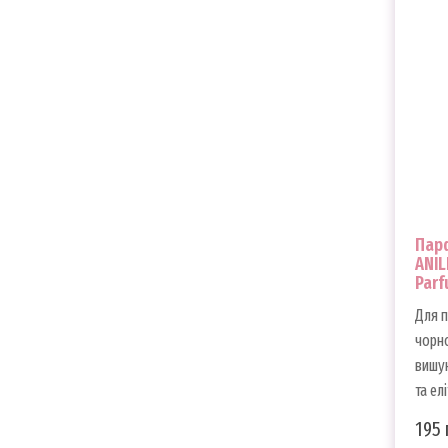
Пар
ANIL
Parf
Для п
чорно
вишук
та елі
195 