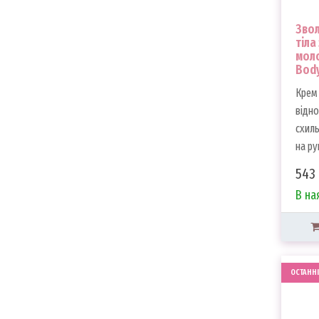
Бетаїн
Вітамін Е
Звол
тіла
Вітамін С
моло
ВНА-кислоти
Body
Волюфілін
Крем 
Гіалуронова кислота
відно
Гвайазулен
схиль
Гліцерин
на рук
Глутатіон
Екстракт водоростей
543 
Екстракт зеленого чаю
В на
Екстракт кореня женьшеню
Екстракт обліпихи
Екстракт солодки
Екстракт центелли
ОСТАНН
Екстракт чайного дерева
Ектоін
Золото