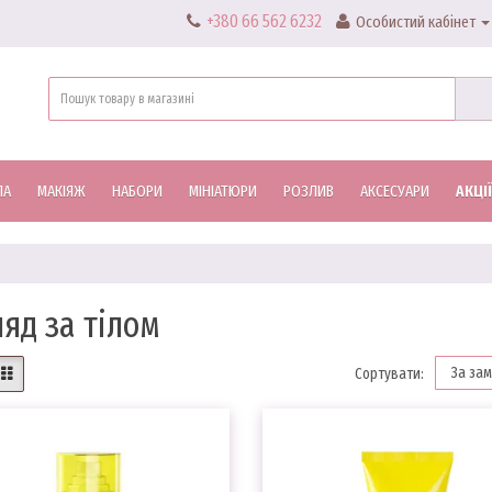
+380 66 562 6232
Особистий кабінет
ЛА
МАКІЯЖ
НАБОРИ
МІНІАТЮРИ
РОЗЛИВ
АКСЕСУАРИ
АКЦІЇ
яд за тілом
Сортувати: