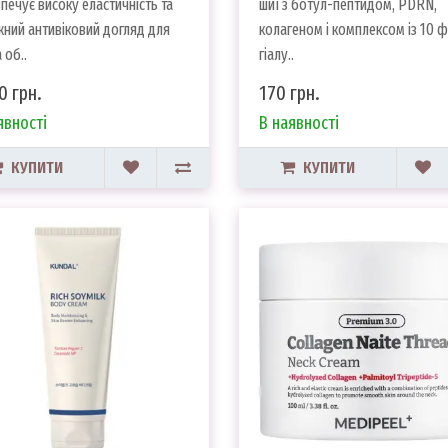
печує високу еластичність та
шиї з ботул-пептидом, PDRN,
ний антивіковий догляд для
колагеном і комплексом із 10 
 об..
гіалу..
0 грн.
170 грн.
явності
В наявності
КУПИТИ
КУПИТИ