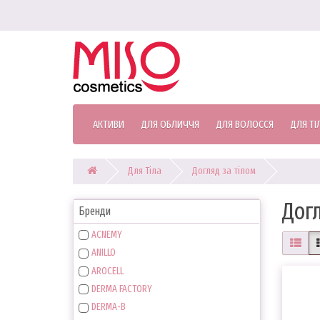
АКТИВИ
ДЛЯ ОБЛИЧЧЯ
ДЛЯ ВОЛОССЯ
ДЛЯ ТІ
Для Тіла
Догляд за тілом
Догл
Бренди
ACNEMY
ANILLO
AROCELL
DERMA FACTORY
DERMA-B