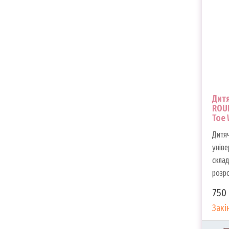
Кераміди
Колаген
Кофеїн
Масло Аргана
Масло виноградних кісточок
Масло жожоба
Масло макадамі
Дитя
Масло оливи
ROUN
Масло соняшника
Toe 
Масло ши
Дитяч
Мед/прополіс/маточне молочко
уніве
Ніацинамід
склад
Пантенол
розро
Пептиди
Полінуклеотиди
750 
Пробіотики
Закі
Протеїни
Ретинол