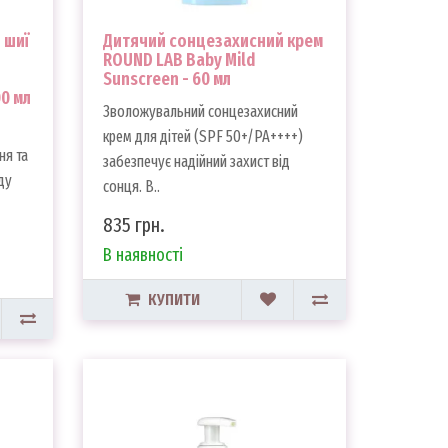
 шиї
Дитячий сонцезахисний крем
ROUND LAB Baby Mild
Sunscreen - 60 мл
00 мл
Зволожувальний сонцезахисний
крем для дітей (SPF 50+/PA++++)
ня та
забезпечує надійний захист від
ду
сонця. В..
835 грн.
В наявності
КУПИТИ