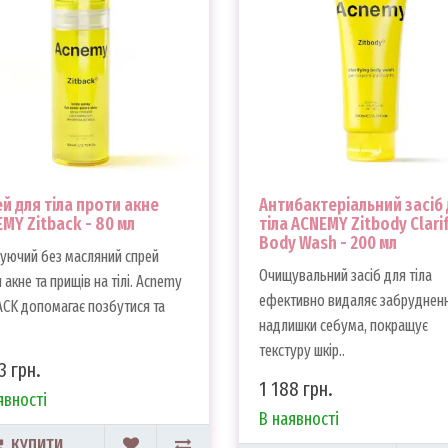
й для тіла проти акне
Антибактеріальний засіб
MY Zitback - 80 мл
тіла ACNEMY Zitbody Clari
Body Wash - 200 мл
уючий без масляний спрей
Очищувальний засіб для тіла
 акне та прищів на тілі. Acnemy
ефективно видаляє забрудненн
CK допомагає позбутися та
надлишки себума, покращує
текстуру шкір..
3 грн.
1 188 грн.
явності
В наявності
КУПИТИ