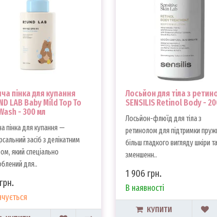
ча пінка для купання
Лосьйон для тіла з ретин
D LAB Baby Mild Top To
SENSILIS Retinol Body - 20
Wash - 300 мл
Лосьйон-флюїд для тіла з
а пінка для купання —
ретинолом для підтримки пружн
рсальний засіб з делікатним
більш гладкого вигляду шкіри т
ом, який спеціально
зменшенн..
блений для..
1 906 грн.
грн.
В наявності
нчується
КУПИТИ