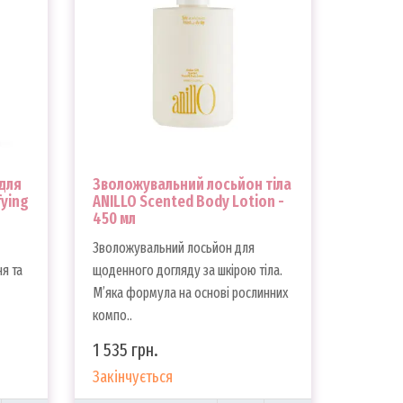
 для
Зволожувальний лосьйон тіла
fying
ANILLO Scented Body Lotion -
450 мл
Зволожувальний лосьйон для
я та
щоденного догляду за шкірою тіла.
М’яка формула на основі рослинних
компо..
1 535 грн.
Закінчується