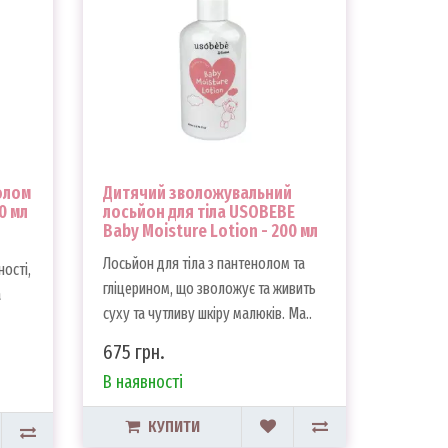
олом
Дитячий зволожувальний
0 мл
лосьйон для тіла USOBEBE
Baby Moisture Lotion - 200 мл
Лосьйон для тіла з пантенолом та
ості,
гліцерином, що зволожує та живить
а
суху та чутливу шкіру малюків. Ма..
675 грн.
В наявності
КУПИТИ