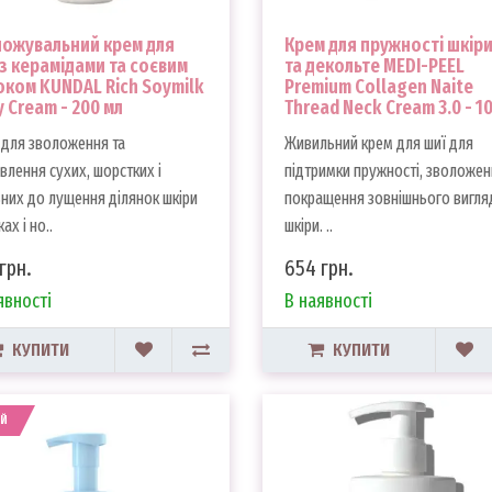
ожувальний крем для
Крем для пружності шкіри
 з керамідами та соєвим
та декольте MEDI-PEEL
ком KUNDAL Rich Soymilk
Premium Collagen Naite
 Cream - 200 мл
Thread Neck Cream 3.0 - 1
для зволоження та
Живильний крем для шиї для
влення сухих, шорстких і
підтримки пружності, зволожен
них до лущення ділянок шкіри
покращення зовнішнього вигля
ах і но..
шкіри. ..
грн.
654 грн.
явності
В наявності
КУПИТИ
КУПИТИ
ІЙ