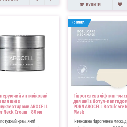
КУПИТИ
НОВИНКА
неруючий антивіковий
Гідрогелева ліфтинг-мас
 для шиї з
для шиї з ботул-пептидом
інуклеотидами AROCELL
PDRN AROCELL Botulcare 
r Neck Cream - 80 мл
Mask
потужний крем, який
Інтенсивна гідрогелева маска 