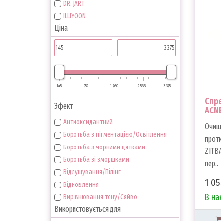
DR. JART
ILLIYOON
Ціна
ISOV SOREX
KOY
KUNDAL
MEDI-PEEL
MISSHA
145
952
1 760
2 568
3 375
Q+A
Спре
ROUND LAB
Эфект
ACNE
SENSILIS
Антиоксидантний
Очищ
SOME BY MI
Боротьба з пігментацією/Освітлення
проти
THE SAEM
Боротьба з чорними цятками
ZITBA
TREE HUT
Боротьба зі зморшками
пер..
USOBEBE
Відлущування/Пілінг
USOLAB
1 05
Відновлення
В на
Вирівнювання тону/Сяйво
Використовується для
Живлення