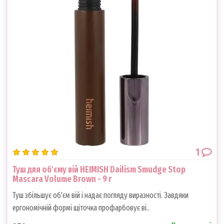
1
Туш для об'єму вій HEIMISH Dailism Smudge Stop
Mascara Volume Brown - 9 г
Туш збільшує об'єм вій і надає погляду виразності. Завдяки
ергономічній формі щіточка профарбовує ві..