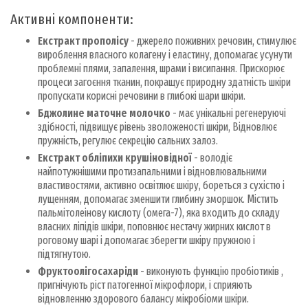
Активні компоненти:
Екстракт прополісу
- джерело поживних речовин, стимулює
вироблення власного колагену і еластину, допомагає усунути
проблемні плями, запалення, шрами і висипання. Прискорює
процеси загоєння тканин, покращує природну здатність шкіри
пропускати корисні речовини в глибокі шари шкіри.
Бджолине маточне молочко
- має унікальні регенеруючі
здібності, підвищує рівень зволоженості шкіри, Відновлює
пружність, регулює секрецію сальних залоз.
Екстракт обліпихи крушіновідної
- володіє
найпотужнішими протизапальними і відновлювальними
властивостями, активно освітлює шкіру, бореться з сухістю і
лущенням, допомагає зменшити глибину зморшок. Містить
пальмітолеінову кислоту (омега-7), яка входить до складу
власних ліпідів шкіри, поповнює нестачу жирних кислот в
роговому шарі і допомагає зберегти шкіру пружною і
підтягнутою.
Фруктоолігосахаріди
- виконують функцію пробіотиків ,
пригнічують ріст патогенної мікрофлори, і сприяють
відновленню здорового балансу мікробіоми шкіри.