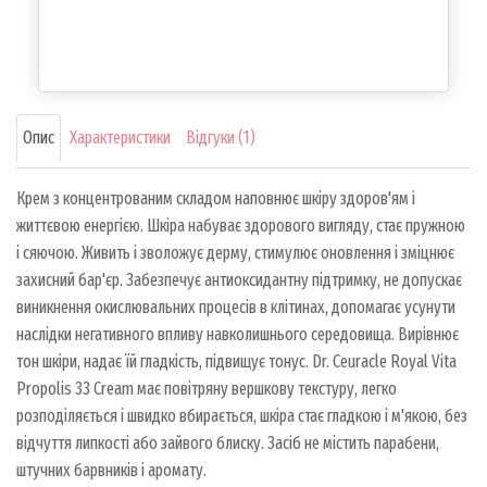
Опис
Характеристики
Відгуки (1)
Крем з концентрованим складом наповнює шкіру здоров'ям і
життєвою енергією. Шкіра набуває здорового вигляду, стає пружною
і сяючою. Живить і зволожує дерму, стимулює оновлення і зміцнює
захисний бар'єр. Забезпечує антиоксидантну підтримку, не допускає
виникнення окислювальних процесів в клітинах, допомагає усунути
наслідки негативного впливу навколишнього середовища. Вирівнює
тон шкіри, надає їй гладкість, підвищує тонус. Dr. Ceuracle Royal Vita
Propolis 33 Cream має повітряну вершкову текстуру, легко
розподіляється і швидко вбирається, шкіра стає гладкою і м'якою, без
відчуття липкості або зайвого блиску. Засіб не містить парабени,
штучних барвників і аромату.