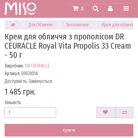
0
Для Обличчя
Зволоження
Крем для обличчя
Крем для обличчя з прополісом DR
CEURACLE Royal Vita Propolis 33 Cream
- 50 г
Виробник:
DR CEURACLE
Артикул: DRC0016
Доступність: Закінчується
1 485 грн.
Кількість
Купити