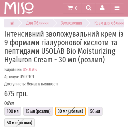
0
Для Обличчя
Зволоження
Крем для обличчя
Інтенсивний зволожувальний крем із
9 формами гіалуронової кислоти та
пептидами USOLAB Bio Moisturizing
Hyaluron Cream - 30 мл (розлив)
Виробник:
USOLAB
Артикул: USL0101
Доступність: Немає в наявності
675 грн.
Об'єм
100 мл
15 мл (розлив)
30 мл (розлив)
50 мл
50 мл (розлив)