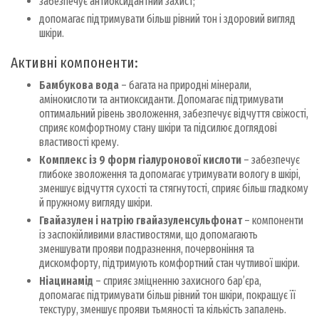
забезпечує антиоксидантний захист;
допомагає підтримувати більш рівний тон і здоровий вигляд
шкіри.
Активні компоненти:
Бамбукова вода
– багата на природні мінерали,
амінокислоти та антиоксиданти. Допомагає підтримувати
оптимальний рівень зволоження, забезпечує відчуття свіжості,
сприяє комфортному стану шкіри та підсилює доглядові
властивості крему.
Комплекс із 9 форм гіалуронової кислоти
– забезпечує
глибоке зволоження та допомагає утримувати вологу в шкірі,
зменшує відчуття сухості та стягнутості, сприяє більш гладкому
й пружному вигляду шкіри.
Гвайазулен і натрію гвайазуленсульфонат
– компоненти
із заспокійливими властивостями, що допомагають
зменшувати прояви подразнення, почервоніння та
дискомфорту, підтримують комфортний стан чутливої шкіри.
Ніацинамід
– сприяє зміцненню захисного бар’єра,
допомагає підтримувати більш рівний тон шкіри, покращує її
текстуру, зменшує прояви тьмяності та кількість запалень.