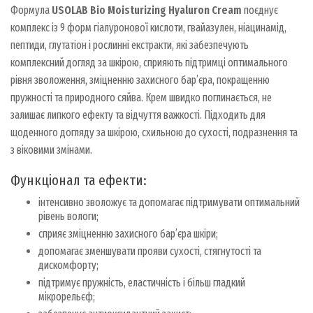
Формула
USOLAB Bio Moisturizing Hyaluron Cream
поєднує
комплекс із 9 форм гіалуронової кислоти, гвайазулен, ніацинамід,
пептиди, глутатіон і рослинні екстракти, які забезпечують
комплексний догляд за шкірою, сприяють підтримці оптимального
рівня зволоження, зміцненню захисного бар’єра, покращенню
пружності та природного сяйва. Крем швидко поглинається, не
залишає липкого ефекту та відчуття важкості. Підходить для
щоденного догляду за шкірою, схильною до сухості, подразнення та
з віковими змінами.
Функціонал та ефекти:
інтенсивно зволожує та допомагає підтримувати оптимальний
рівень вологи;
сприяє зміцненню захисного бар’єра шкіри;
допомагає зменшувати прояви сухості, стягнутості та
дискомфорту;
підтримує пружність, еластичність і більш гладкий
мікрорельєф;