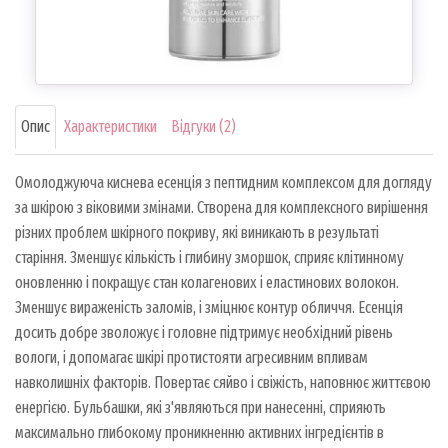
Опис
Характеристики
Відгуки (2)
Омолоджуюча киснева есенція з пептидним комплексом для догляду
за шкірою з віковими змінами. Створена для комплексного вирішення
різних проблем шкірного покриву, які виникають в результаті
старіння. Зменшує кількість і глибину зморшок, сприяє клітинному
оновленню і покращує стан колагенових і еластинових волокон.
Зменшує вираженість заломів, і зміцнює контур обличчя. Есенція
досить добре зволожує і головне підтримує необхідний рівень
вологи, і допомагає шкірі протистояти агресивним впливам
навколишніх факторів. Повертає сяйво і свіжість, наповнює життєвою
енергією. Бульбашки, які з'являються при нанесенні, сприяють
максимально глибокому проникненню активних інгредієнтів в