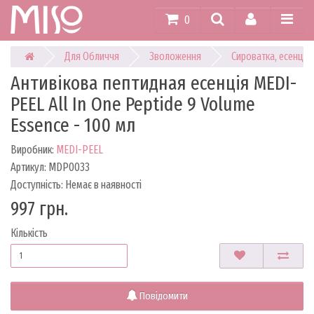
0
Для Обличчя
Зволоження
Сироватка, есенція
Антивікова пептидная есенція MEDI-
PEEL All In One Peptide 9 Volume
Essence - 100 мл
Виробник:
MEDI-PEEL
Артикул: MDP0033
Доступність: Немає в наявності
997 грн.
Кількість
Повідомити