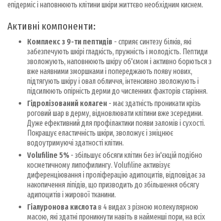
епідерміс і наповнюють клітини шкіри життєво необхідним киснем.
Активні компоненти:
Комплекс з 9-ти пептидів
- сприяє синтезу білків, які
забезпечують шкірі гладкість, пружність і молодість. Пептиди
зволожують, наповнюють шкіру об'ємом і активно борються з
вже наявними зморшками і попереджають появу нових,
підтягують шкіру і овал обличчя, інтенсивно зволожують і
підсилюють опірність дерми до численних факторів старіння.
Гідролізований колаген
- має здатність проникати крізь
роговий шар в дерму, відновлювати клітини вже зсередини.
Дуже ефективний для профілактики появи заломів і сухості.
Покращує еластичність шкіри, зволожує і зміцнює
водоутримуючі здатності клітин.
Volufiline 5%
- збільшує обсяги клітин без ін'єкцій подібно
косметичному липофилингу. Volufiline активізує
диференціювання і проліферацію адипоцитів, відповідає за
накопичення ліпідів, що призводить до збільшення обсягу
адипоцитів і жирової тканини.
Гіалуронова кислота
в 4 видах з різною молекулярною
масою, які здатні проникнути навіть в найменші пори, на всіх