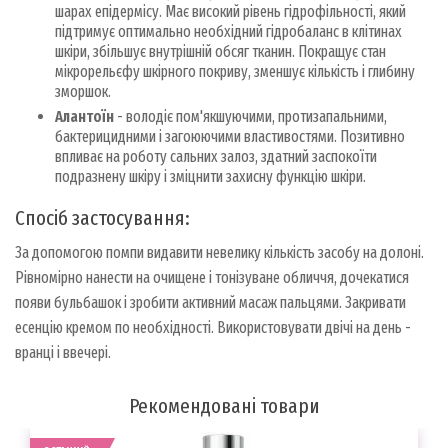
шарах епідермісу. Має високий рівень гідрофільності, який
підтримує оптимально необхідний гідробаланс в клітинах
шкіри, збільшує внутрішній обсяг тканин. Покращує стан
мікрорельєфу шкірного покриву, зменшує кількість і глибину
зморшок.
Алантоїн
- володіє пом'якшуючими, протизапальними,
бактерицидними і загоюючими властивостями. Позитивно
впливає на роботу сальних залоз, здатний заспокоїти
подразнену шкіру і зміцнити захисну функцію шкіри.
Спосіб застосування:
За допомогою помпи видавити невелику кількість засобу на долоні.
Рівномірно нанести на очищене і тонізуване обличчя, дочекатися
появи бульбашок і зробити активний масаж пальцями. Закривати
есенцію кремом по необхідності. Використовувати двічі на день -
вранці і ввечері.
Рекомендовані товари