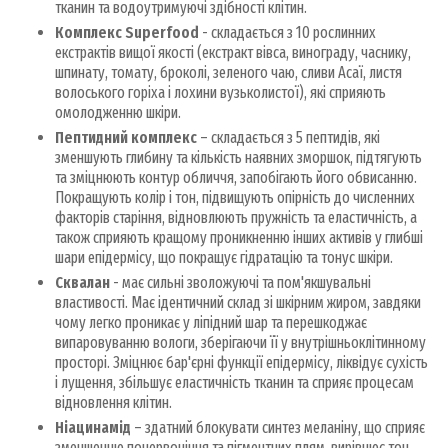
тканин та водоутримуючі здібності клітин.
Комплекс Superfood
- складається з 10 рослинних
екстрактів вищої якості (екстракт вівса, винограду, часнику,
шпинату, томату, броколі, зеленого чаю, сливи Асаї, листя
волоського горіха і лохини вузьколистої), які сприяють
омолодженню шкіри.
Пептидний комплекс
– складається з 5 пептидів, які
зменшують глибину та кількість наявних зморшок, підтягують
та зміцнюють контур обличчя, запобігають його обвисанню.
Покращують колір і тон, підвищують опірність до численних
факторів старіння, відновлюють пружність та еластичність, а
також сприяють кращому проникненню інших активів у глибші
шари епідермісу, що покращує гідратацію та тонус шкіри.
Сквалан
- має сильні зволожуючі та пом'якшувальні
властивості. Має ідентичний склад зі шкірним жиром, завдяки
чому легко проникає у ліпідний шар та перешкоджає
випаровуванню вологи, зберігаючи її у внутрішньоклітинному
просторі. Зміцнює бар'єрні функції епідермісу, ліквідує сухість
і лущення, збільшує еластичність тканин та сприяє процесам
відновлення клітин.
Ніацинамід
– здатний блокувати синтез меланіну, що сприяє
зменшенню почервоніння та пігментних плям, вирівнює тон