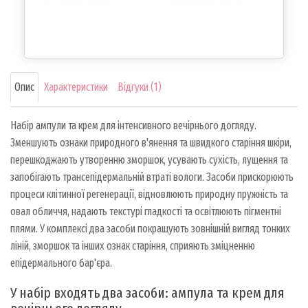
Опис
Характеристики
Відгуки (1)
Набір ампули та крем для інтенсивного вечірнього догляду.
Зменшують ознаки природного в'янення та швидкого старіння шкіри,
перешкоджають утворенню зморшок, усувають сухість, лущення та
запобігають трансепідермальній втраті вологи. Засоби прискорюють
процеси клітинної регенерації, відновлюють природну пружність та
овал обличчя, надають текстурі гладкості та освітлюють пігментні
плями. У комплексі два засоби покращують зовнішній вигляд тонких
ліній, зморшок та інших ознак старіння, сприяють зміцненню
епідермального бар'єра.
У набір входять два засоби: ампула та крем для