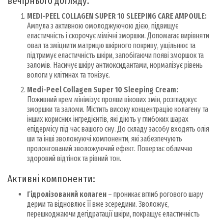
вечірнього догляду.
MEDI-PEEL COLLAGEN SUPER 10 SLEEPING CARE AMPOULE:
Ампула з активною омолоджуючою дією, підвищує
еластичність і скорочує мімічні зморшки. Допомагає вирівняти
овал та зміцнити матрицю шкірного покриву, ущільнює та
підтримує еластичність шкіри, запобігаючи появі зморшок та
заломів. Насичує шкіру антиоксидантами, нормалізує рівень
вологи у клітинах та тонізує.
Medi-Peel Collagen Super 10 Sleeping Cream:
Поживний крем мінімізує прояви вікових змін, розгладжує
зморшки та заломи. Містить високу концентрацію колагену та
інших корисних інгредієнтів, які діють у глибоких шарах
епідермісу під час вашого сну. До складу засобу входять олія
ши та інші зволожуючі компоненти, які забезпечують
пролонгований зволожуючий ефект. Повертає обличчю
здоровий відтінок та рівний тон.
Активні компоненти:
Гідролізований колаген
– проникає вглиб рогового шару
дерми та відновлює її вже зсередини. Зволожує,
перешкоджаючи дегідратації шкіри, покращує еластичність